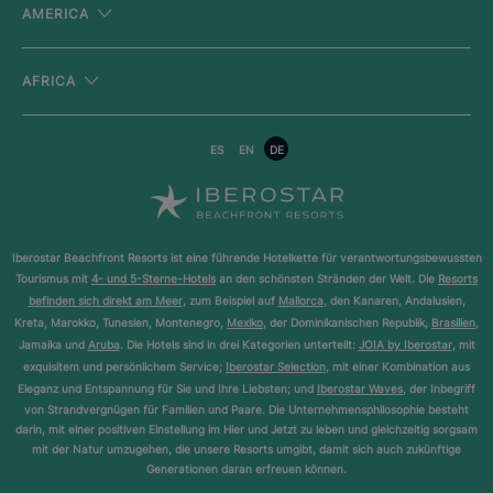
AMERICA
AFRICA
ES
EN
DE
Iberostar Beachfront Resorts ist eine führende Hotelkette für verantwortungsbewussten
Tourismus mit
4- und 5-Sterne-Hotels
an den schönsten Stränden der Welt. Die
Resorts
befinden sich direkt am Meer
, zum Beispiel auf
Mallorca
, den Kanaren, Andalusien,
Kreta, Marokko, Tunesien, Montenegro,
Mexiko
, der Dominikanischen Republik,
Brasilien
,
Jamaika und
Aruba
. Die Hotels sind in drei Kategorien unterteilt:
JOIA by Iberostar
, mit
exquisitem und persönlichem Service;
Iberostar Selection
, mit einer Kombination aus
Eleganz und Entspannung für Sie und Ihre Liebsten; und
Iberostar Waves
, der Inbegriff
von Strandvergnügen für Familien und Paare. Die Unternehmensphilosophie besteht
darin, mit einer positiven Einstellung im Hier und Jetzt zu leben und gleichzeitig sorgsam
mit der Natur umzugehen, die unsere Resorts umgibt, damit sich auch zukünftige
Generationen daran erfreuen können.