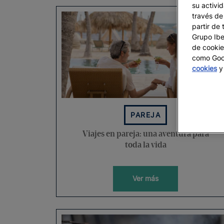
su activi
través de
partir de 
Grupo Iber
de cookie
como Goog
cookies
y 
PAREJA
Viajes en pareja: una aventura para
toda la vida
Ver más