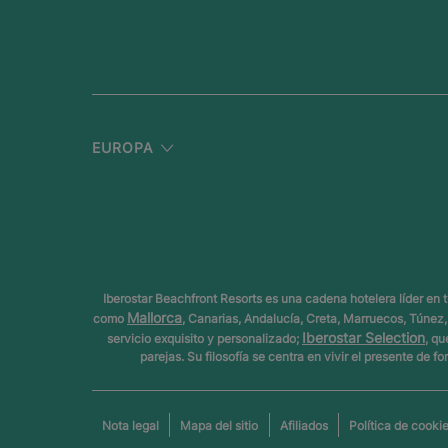
EUROPA
Iberostar Beachfront Resorts es una cadena hotelera líder en
Mallorca
como
, Canarias, Andalucía, Creta, Marruecos, Túne
Iberostar Selection
servicio exquisito y personalizado;
, qu
parejas. Su filosofía se centra en vivir el presente de 
Nota legal
Mapa del sitio
Afiliados
Política de cooki