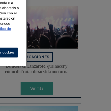
recta o a
 elaborado a
ción con el
nstalación
 Conoce
ítica de
r cookies
VACACIONES
De fiesta en Lanzarote: qué hacer y
cómo disfrutar de su vida nocturna
Ver más