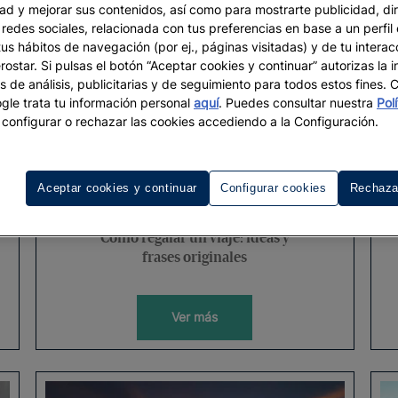
dad y mejorar sus contenidos, así como para mostrarte publicidad, di
 redes sociales, relacionada con tus preferencias en base a un perfil
tus hábitos de navegación (por ej., páginas visitadas) y de tu interac
ostar. Si pulsas el botón “Aceptar cookies y continuar” autorizas la i
s de análisis, publicitarias y de seguimiento para todos estos fines.
le trata tu información personal
aquí
. Puedes consultar nuestra
Pol
configurar o rechazar las cookies accediendo a la Configuración.
Aceptar cookies y continuar
Configurar cookies
Rechaza
VACACIONES
Cómo regalar un viaje: ideas y
frases originales
Ver más