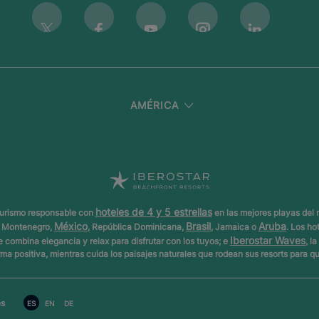
Instagram
Twitter
Facebook
Youtube
Linkedin
AMÉRICA
hoteles de 4 y 5 estrellas
 turismo responsable con
en las mejores playas del
México
Brasil
Aruba
z, Montenegro,
, República Dominicana,
, Jamaica o
. Los ho
Iberostar Waves
e combina elegancia y relax para disfrutar con los tuyos; e
, l
forma positiva, mientras cuida los paisajes naturales que rodean sus resorts para 
es
ES
EN
DE