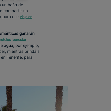
n un baño de
ue compartir un
do para ese
viaje en
ománticas ganarán
hoteles Iberostar
de agua; por ejemplo,
cer, mientras brindáis
 en Tenerife, para