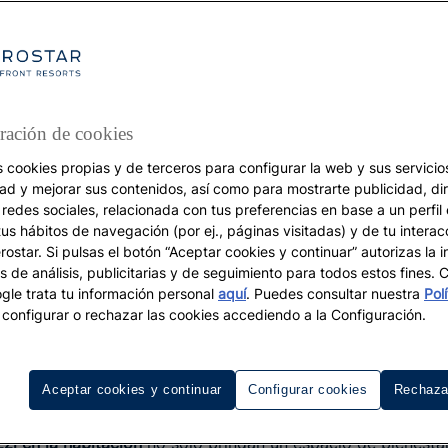
ración de cookies
s cookies propias y de terceros para configurar la web y sus servicios
dad y mejorar sus contenidos, así como para mostrarte publicidad, di
VACACIONES
 redes sociales, relacionada con tus preferencias en base a un perfil
tus hábitos de navegación (por ej., páginas visitadas) y de tu interac
Hoteles con jacuzzi
ostar. Si pulsas el botón “Aceptar cookies y continuar” autorizas la i
s de análisis, publicitarias y de seguimiento para todos estos fines.
rivado en la habitaci
le trata tu información personal
aquí
. Puedes consultar nuestra
Pol
configurar o rechazar las cookies accediendo a la Configuración.
Aceptar cookies y continuar
Configurar cookies
Rechaza
zi en la habitación
no sólo brindan un espacio de bienestar