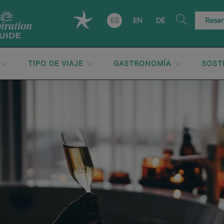
ES
EN
DE
Reser
TIPO DE VIAJE
GASTRONOMÍA
SOST