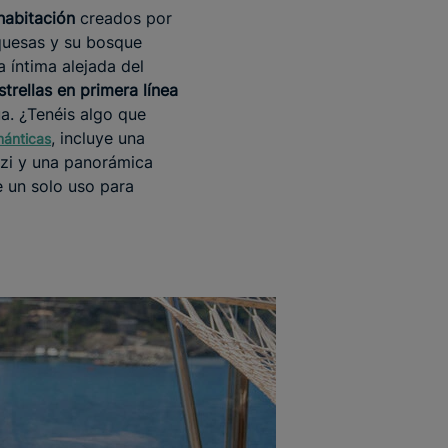
habitación
creados por
rquesas y su bosque
a íntima alejada del
trellas en primera línea
a. ¿Tenéis algo que
, incluye una
mánticas
zzi y una panorámica
e un solo uso para