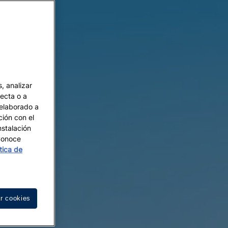
, analizar
recta o a
 elaborado a
ción con el
nstalación
 Conoce
ítica de
r cookies