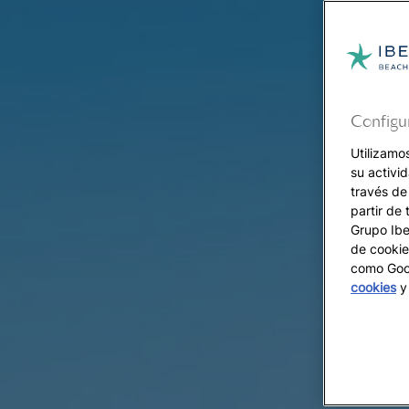
Configu
Utilizamo
su activi
través de
partir de 
Grupo Iber
de cookie
como Goog
cookies
y 