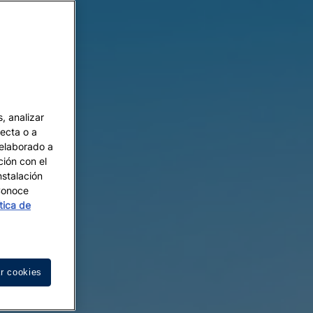
, analizar
recta o a
 elaborado a
ción con el
nstalación
 Conoce
ítica de
r cookies