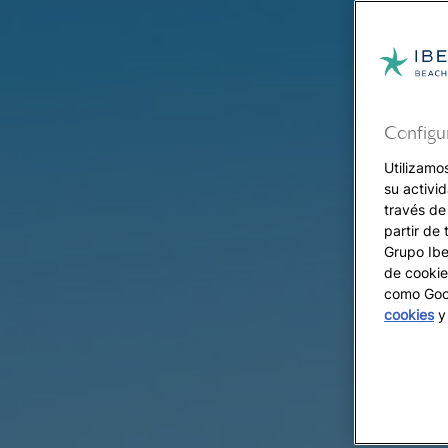
Configu
Utilizamo
su activi
través de
partir de 
Grupo Iber
de cookie
como Goog
cookies
y 