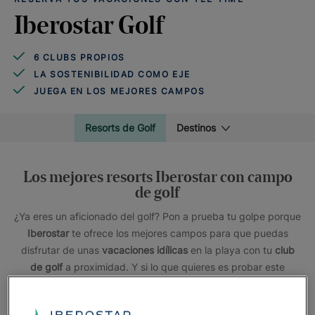
Iberostar Golf
6 CLUBS PROPIOS
LA SOSTENIBILIDAD COMO EJE
JUEGA EN LOS MEJORES CAMPOS
Resorts de Golf
Destinos
Los mejores resorts Iberostar con campo
de golf
¿Ya eres un aficionado del golf? Pon a prueba tu golpe porque
Iberostar
te ofrece los mejores campos para que puedas
disfrutar de unas
vacaciones idílicas
en la playa con tu
club
de golf
a proximidad. Y si lo que quieres es probar este
deporte
por primera vez
, no dudes en reservar una
clase
privada de iniciación
en nuestros mejores clubs con un