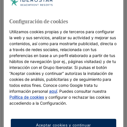
profesional PGA
. Iberostar te lo pone muy fácil para que sea
cual sea tu nivel, puedas practicar este deporte en los
mejores destinos del mundo con
todos los servicios a tu
disposición
para disfrutar el golf
Configuración de cookies
Utilizamos cookies propias y de terceros para configurar
Disponemos de
campos de golf Iberostar
en
España
,
la web y sus servicios, analizar su actividad y mejorar sus
Aruba
,
México
,
República Dominicana
y
Brasil
, algunos de
contenidos, así como para mostrarte publicidad, directa o
ellos diseñados por reconocidos
golfistas
como
Severiano
a través de redes sociales, relacionada con tus
Ballesteros
,
Isao Aoki
o
P. B. Dye.
Y si quieres
practicar golf
preferencias en base a un perfil elaborado a partir de tus
en
Jamaica
u otros destinos del
Mediterráneo,
solo tiene que
hábitos de navegación (por ej., páginas visitadas) y de tu
contactar con nuestros asesores que se encargarán de
interacción con el Grupo Iberostar. Si pulsas el botón
“Aceptar cookies y continuar” autorizas la instalación de
reservar tu green fee
para que solamente tengas que
cookies de análisis, publicitarias y de seguimiento para
disfrutar de tu deporte favorito en tus
vacaciones con
todos estos fines. Conoce como Google trata tu
Iberostar.
información personal
aquí
. Puedes consultar nuestra
Política de cookies
y configurar o rechazar las cookies
Conecta cuerpo y mente
practicando tu swing
accediendo a la Configuración.
en
entornos únicos.
Aceptar cookies y continuar