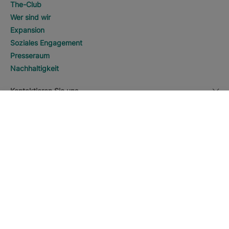
The-Club
Wer sind wir
Expansion
Soziales Engagement
Presseraum
Nachhaltigkeit
Kontaktieren Sie uns
HOTELS ENTDECKEN
Anrufen
Rechtlicher Hinweis
Währung
Deutsch