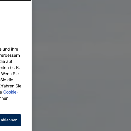
e und ihre
 verbessern
die auf
iten (z. B.
. Wenn Sie
 Sie die
Erfahren Sie
re
Cookie-
hnen.
 ablehnen