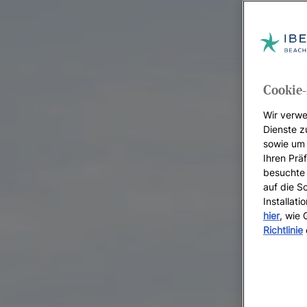
Cookie-
Wir verwe
Dienste z
sowie um 
Ihren Präf
besuchte 
auf die S
Installat
hier
, wie
Richtlinie