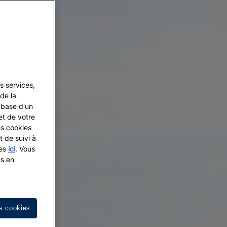
s services,
de la
a base d'un
et de votre
es cookies
t de suivi à
les
ici
. Vous
es en
s cookies