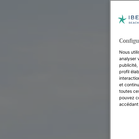
Configu
Nous utili
analyser 
publicité
profil éla
interacti
et continu
toutes ce
pouvez co
accédant