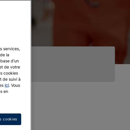
s services,
de la
a base d'un
et de votre
es cookies
t de suivi à
les
ici
. Vous
es en
s cookies