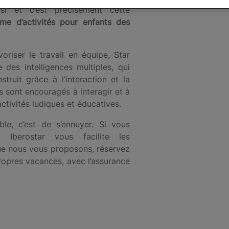
nsi et c’est précisément cette
e d’activités pour enfants des
oriser le travail en équipe, Star
es intelligences multiples, qui
struit grâce à l’interaction et la
s sont encouragés à interagir et à
activités ludiques et éducatives.
le, c’est de s’ennuyer. Si vous
Iberostar vous facilite les
e nous vous proposons, réservez
opres vacances, avec l’assurance