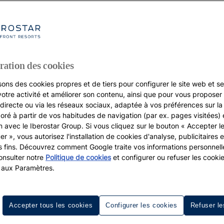
ration des cookies
sons des cookies propres et de tiers pour configurer le site web et se
votre activité et améliorer son contenu, ainsi que pour vous proposer 
, directe ou via les réseaux sociaux, adaptée à vos préférences sur l
boré à partir de vos habitudes de navigation (par ex. pages visitées) 
on avec le Iberostar Group. Si vous cliquez sur le bouton « Accepter l
er », vous autorisez l'installation de cookies d'analyse, publicitaires e
s fins. Découvrez comment Google traite vos informations personnel
nsulter notre
Politique de cookies
et configurer ou refuser les cooki
 aux Paramètres.
lement un moyen de se reposer et
pour quelques semaines : c’est
Accepter tous les cookies
Configurer les cookies
Refuser le
quérir des habitudes saines et se
monde. Et ce ne sont que quelques