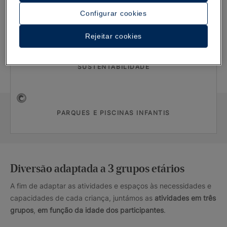
Configurar cookies
+ DE 140 ATIVIDADES
Rejeitar cookies
SUSTENTABILIDADE
PARQUES E PISCINAS INFANTIS
Diversão adaptada a 3 grupos etários
A fim de adaptar as atividades e espaços às necessidades e
capacidades de cada criança, juntámos as
atividades em
três
grupos
,
em função da idade
dos participantes
.