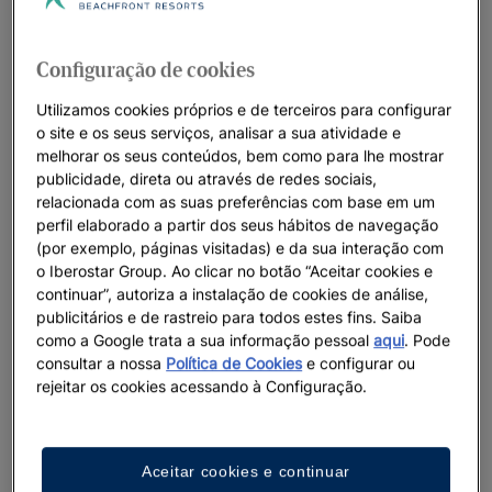
colaborar entre si através da participação em jogos e outras
atividades lúdicas e educativas.
Configuração de cookies
No Star Camp, a diversão é garantida. Se você está
pensando em viajar com crianças, a Iberostar vai ajudá-lo.
Utilizamos cookies próprios e de terceiros para configurar
o site e os seus serviços, analisar a sua atividade e
Consulte as nossas ofertas de
hotéis familiares
, reserve um
melhorar os seus conteúdos, bem como para lhe mostrar
quarto e aproveite ao máximo as suas férias, com o descanso
publicidade, direta ou através de redes sociais,
de saber que os seus filhos não poderiam estar em melhores
relacionada com as suas preferências com base em um
mãos.
perfil elaborado a partir dos seus hábitos de navegação
(por exemplo, páginas visitadas) e da sua interação com
o Iberostar Group. Ao clicar no botão “Aceitar cookies e
continuar”, autoriza a instalação de cookies de análise,
publicitários e de rastreio para todos estes fins. Saiba
como a Google trata a sua informação pessoal
aqui
. Pode
consultar a nossa
Política de Cookies
e configurar ou
rejeitar os cookies acessando à Configuração.
VALORES E INTELIGÊNCIAS MÚLTIPLAS
Aceitar cookies e continuar