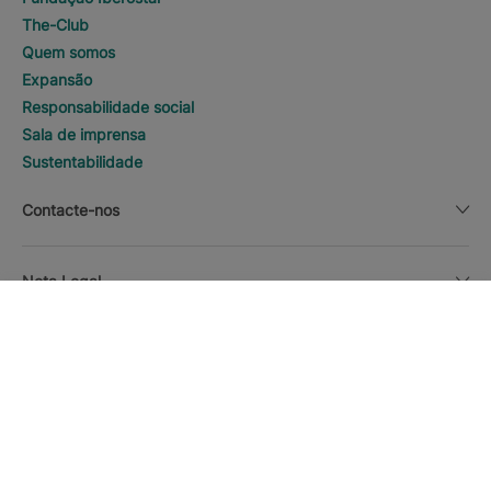
The-Club
Quem somos
Expansão
Responsabilidade social
Sala de imprensa
Sustentabilidade
Contacte-nos
Nota Legal
BUSCA
Ligar
Moeda
Português