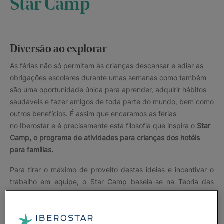
Star Camp
Diversão ao explorar
As férias não só permitem às crianças descansar e adiar as
obrigações escolares durante umas semanas como também
são uma oportunidade única para aprender, adquirir hábitos
saudáveis e fazer amigos de toda parte do mundo, bem como
outros benefícios. É assim que encaramos as férias
no Iberostar e é precisamente esta filosofia que inspira o
Star
Camp, o programa de atividades para crianças dos hotéis
para famílias.
Para tirar o máximo de proveito destas ideias e incentivar o
trabalho em equipe, o Star Camp baseia-se na Teoria das
Inteligências Múltiplas, que defende que a inteligência se
constrói graças à inter-relação e cooperação entre as
pessoas. Assim, as crianças são incentivadas a interagir e