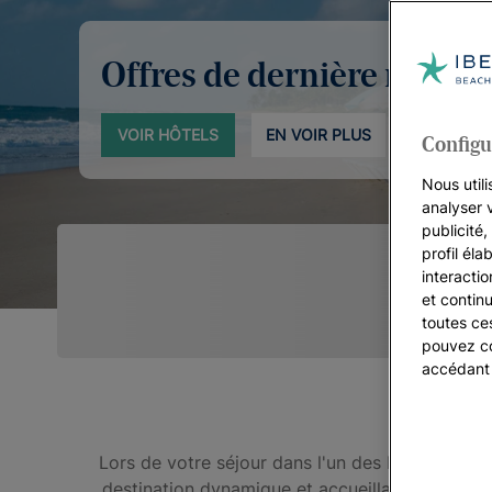
Offres de dernière minut
VOIR HÔTELS
EN VOIR PLUS
Configu
Nous utili
analyser 
publicité
profil éla
interacti
et continu
toutes ce
pouvez co
accédant
Dé
Lors de votre séjour dans l'un des États les pl
destination dynamique et accueillante qui vous 