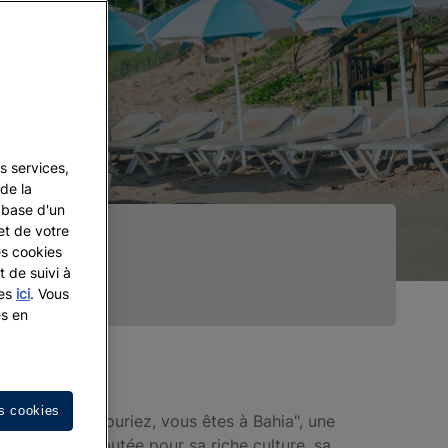
s services,
de la
a base d'un
et de votre
es cookies
t de suivi à
les
ici
. Vous
es en
a
s cookies
yeux slogan "Souriez, vous êtes à Bahia", une
, Bahia est réputée pour sa riche culture, sa