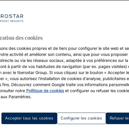
e
ration des cookies
sons des cookies propres et de tiers pour configurer le site web et se
votre activité et améliorer son contenu, ainsi que pour vous proposer 
, directe ou via les réseaux sociaux, adaptée à vos préférences sur l
boré à partir de vos habitudes de navigation (par ex. pages visitées) 
on avec le Iberostar Group. Si vous cliquez sur le bouton « Accepter l
er », vous autorisez l'installation de cookies d'analyse, publicitaires e
s fins. Découvrez comment Google traite vos informations personnel
nsulter notre
Politique de cookies
et configurer ou refuser les cooki
 aux Paramètres.
couvrez le meilleur hôtel de Bahi
Accepter tous les cookies
Configurer les cookies
Refuser le
us chaleureux du Brésil, vous entendrez inévitablement le jo
attend à bras ouverts. Située sur la côte nord-est du Brésil