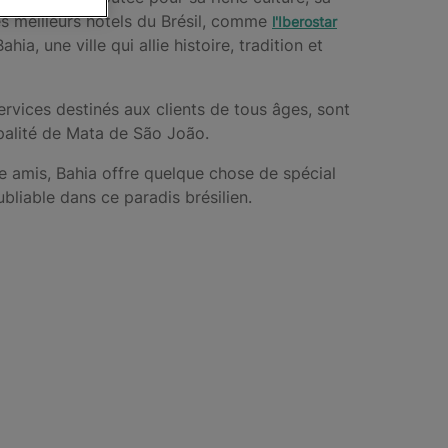
s meilleurs hôtels du Brésil, comme
l'Iberostar
a, une ville qui allie histoire, tradition et
rvices destinés aux clients de tous âges, sont
ipalité de Mata de São João.
 amis, Bahia offre quelque chose de spécial
bliable dans ce paradis brésilien.