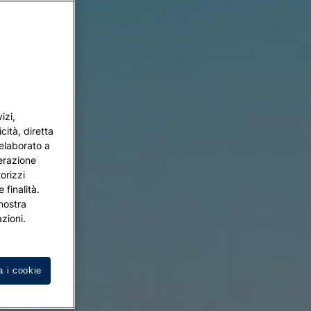
izi,
cità, diretta
 elaborato a
terazione
orizzi
 finalità.
 nostra
zioni.
a i cookie