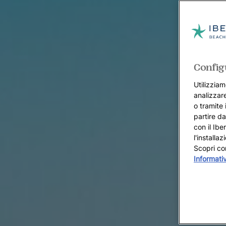
Config
Utilizziam
analizzare
o tramite 
partire da
con il Ibe
l'installa
Scopri co
Informati