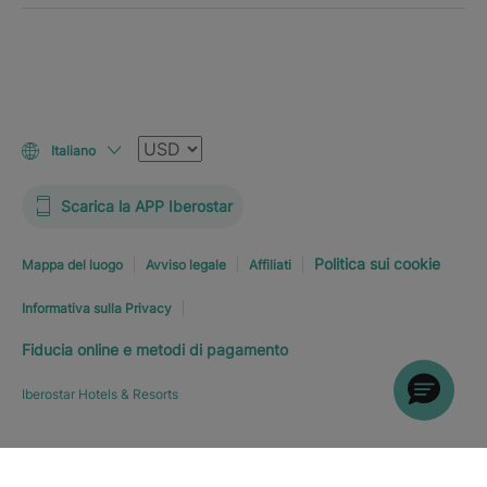
Valuta
Italiano
Scarica la APP Iberostar
Politica sui cookie
Mappa del luogo
Avviso legale
Affiliati
Informativa sulla Privacy
Fiducia online e metodi di pagamento
Iberostar Hotels & Resorts
PRENOTA SUBITO
A PARTIRE