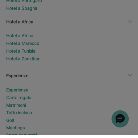
Hotel a Portogallo
Hotel a Spagna
Hotel a Africa
Hotel a Africa
Hotel a Marocco
Hotel a Tunisia
Hotel a Zanzibar
Esperienze
Esperienze
Carte regalo
Matrimoni
Tutto incluso
Golf
Meetings
Sport acquatici