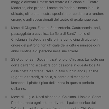
maggio diventa il mese del teatro a Chiclana e il Teatro
Moderno, che prende il nome dall’antico cinema in cui è
ubicato, offre una mostra speciale per celebrare e rendere
omaggio agli appassionati del teatro di qualunque età.
Mese di Giugno. Fiera di Sant’Antonio. Gastronomia, balli,
passeggiate a cavallo… La fiera di Sant’Antonio di
Chiclana si festeggia nella prima quindicina di giugno in
onore del patrono non ufficiale della città e riunisce ogni
anno centinaia di persone nelle sue strade.
23 Giugno. San Giovanni, patrono di Chiclana. La notte più
corta dell’anno si celebra con passione in questa località
della costa gaditana. Nei suoi falò si bruciano i juanillos
(giganti e testoni), si balla, si canta e si mangiano
lumache, il piatto tipico della zona in questo periodo
dell’anno.
Mese di Luglio. Notti bianche di Chiclana. L’isola di Sancti
Petri, durante ogni estate, diventa il palcoscenico del
“White Sunset Party”, una festa con musica Chill Out,