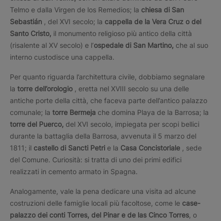
Telmo e dalla Virgen de los Remedios; la
chiesa di San
Sebastián
, del XVI secolo; la
cappella de la Vera Cruz o del
Santo Cristo,
il monumento religioso più antico della città
(risalente al XV secolo) e l’
ospedale di San Martino,
che al suo
interno custodisce una cappella.
Per quanto riguarda l’architettura civile, dobbiamo segnalare
la
torre dell’orologio
, eretta nel XVIII secolo su una delle
antiche porte della città, che faceva parte dell’antico palazzo
comunale; la
torre Bermeja
che domina Playa de la Barrosa; la
torre del Puerco,
del XVI secolo, impiegata per scopi bellici
durante la battaglia della Barrosa, avvenuta il 5 marzo del
1811; il
castello di Sancti Petri
e la
Casa Concistoriale
, sede
del Comune. Curiosità: si tratta di uno dei primi edifici
realizzati in cemento armato in Spagna.
Analogamente, vale la pena dedicare una visita ad alcune
costruzioni delle famiglie locali più facoltose, come le
case-
palazzo dei conti Torres, del Pinar e de las Cinco Torres
, o