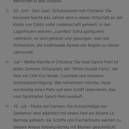
Menschen in den Straßen.
23. Juni - San Juan, Schutzpatron von Chiclana: Die
kürzeste Nacht des Jahres wird in dieser Ortschaft an der
Küste von Cádiz voller Leidenschaft gefeiert. In den
Lagerfeuern werden „Juanillos“ (Umzugsfiguren)
verbrannt, es wird getanzt und gesungen, man isst
Schnecken, die traditionelle Speise der Region zu dieser
Jahreszeit.
Juli – Weiße Nächte in Chiclana: Die Insel Sancti Petri ist
jeden Sommer Schauplatz der “White Sunset Party”, ein
Fest mit Chill-Out-Musik, Cocktails und inklusive
Schlossbesichtigung. Wer teilnehmen möchte, muss
rechtzeitig einen Platz auf dem Schiff reservieren, das
vom Sporthafen Sancti Petri ausläuft.
16. Juli - Fiesta del Carmen: Die Schutzheilige der
Seefahrer wird alljährlich mit einem Fest am Strand La
Barrosa gefeiert: die Schiffe und Fischerboote werden zu
diesem Anlass farbenprächtig mit Blumen geschmückt