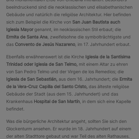
beeindruckend sind die neoklassischen und elisabethanischen
Gebäude und natürlich die religiöse Architektur. Hier befinden
sich zum Beispiel die Kirche von
San Juan Bautista auch
Iglesia Mayor
genannt, im neoklassischen Stil erbaut; die
Ermita de Santa Ana
, zweifelsohne die symbolträchtigste und
das
Convento de Jesús Nazareno
, im 17. Jahrhundert erbaut.
Ebenfalls erwähnenswert ist die Kirche
Iglesia de la Santísima
Trinidad oder Iglesia de San Telmo,
mit einem Altar zu ehren
von San Pedro Telmo und der Virgen de los Remedios; die
Iglesia de San Sebastián,
aus dem 16. Jahrhundert; die
Ermita
de la Vera-Cruz Capilla del Santo Cristo,
das älteste religiöse
Gebäude der Stadt (aus dem 15. Jahrhundert) und das
Krankenhaus
Hospital de San Martín
, in dem sich eine Kapelle
befindet.
Was die bürgerliche Architektur angeht, sollten Sie sich den
Glockenturm ansehen. Er wurde im 18. Jahrhundert auf einem
der alten Stadttore gebaut und war Teil des alten Rathauses.