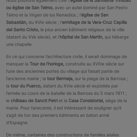
Nous pouvons également citer l’
église de la Santísima Trinidad
ou église de San Telmo,
avec un autel dominé par San Pedro
Telmo et la Virgen de los Remedios ; l’
église de San
Sebastián,
du XVIe siècle ; l’
ermitage de la Vera-Cruz Capilla
del Santo Cristo,
le plus ancien bâtiment religieux de la ville
(datant du XVe siècle), et l’
hôpital de San Martín,
qui héberge
une chapelle.
En ce qui concerne l’architecture civile, il serait dommage de
manquer la
Tour de l’horloge,
construite au XVIIIe siècle sur
l’une des anciennes portes du village qui faisait partie de
l’ancienne mairie ; la
tour Bermeja,
sur la plage de la Barrosa ;
la
tour du Puerco,
datant du XVIe siècle et exploitée par
l’armée au cours de la bataille de la Barrosa du 5 mars 1811 ;
le
château de Sancti Petri
et la
Casa Consistorial,
siège de la
mairie. Pour l’anecdote, il est intéressant de souligner qu’il
s’agit de l’un des premiers bâtiments en béton armé
d’Espagne.
De même, certaines des constructions de familles aisées