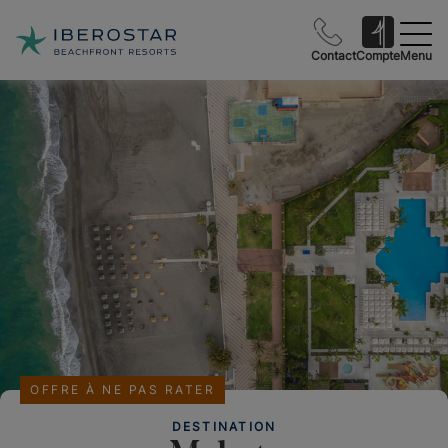
Contact
Compte
Menu
OFFRE À NE PAS RATER
DESTINATION