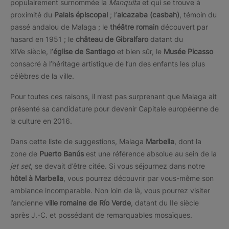
populairement surnommée la
Manquita
et qui se trouve à
proximité du
Palais épiscopal
; l’
alcazaba (casbah)
, témoin du
passé andalou de Malaga ; le
théâtre romain
découvert par
hasard en 1951 ; le
château de Gibralfaro
datant du
XIVe siècle, l’
église de Santiago
et bien sûr, le
Musée Picasso
consacré à l’héritage artistique de l’un des enfants les plus
célèbres de la ville.
Pour toutes ces raisons, il n’est pas surprenant que Malaga ait
présenté sa candidature pour devenir Capitale européenne de
la culture en 2016.
Dans cette liste de suggestions, Malaga
Marbella
, dont la
zone de
Puerto Banús
est une référence absolue au sein de la
jet set
, se devait d’être citée. Si vous séjournez dans notre
hôtel à Marbella
, vous pourrez découvrir par vous-même son
ambiance incomparable. Non loin de là, vous pourrez visiter
l’ancienne
ville romaine de Río Verde
, datant du IIe siècle
après J.-C. et possédant de remarquables mosaïques.