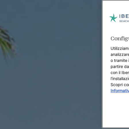
Config
Utilizziam
analizzare
o tramite 
partire da
con il Ibe
l'installa
Scopri co
Informati