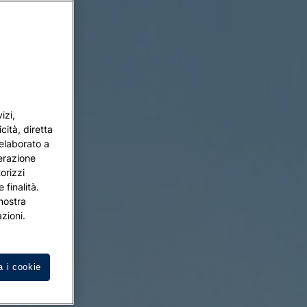
izi,
cità, diretta
 elaborato a
terazione
orizzi
 finalità.
 nostra
zioni.
a i cookie