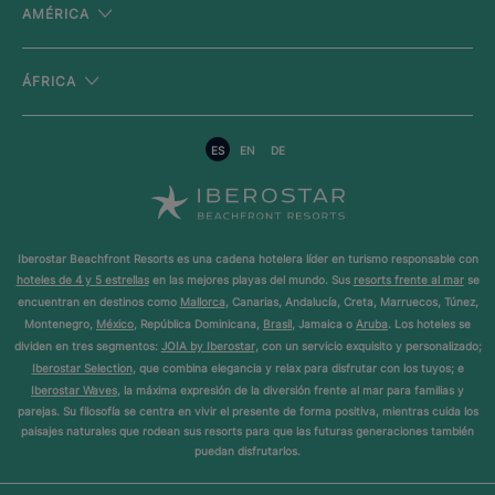
AMÉRICA
ÁFRICA
ES
EN
DE
Iberostar Beachfront Resorts es una cadena hotelera líder en turismo responsable con
hoteles de 4 y 5 estrellas
en las mejores playas del mundo. Sus
resorts frente al mar
se
encuentran en destinos como
Mallorca
, Canarias, Andalucía, Creta, Marruecos, Túnez,
Montenegro,
México
, República Dominicana,
Brasil
, Jamaica o
Aruba
. Los hoteles se
dividen en tres segmentos:
JOIA by Iberostar
, con un servicio exquisito y personalizado;
Iberostar Selection
, que combina elegancia y relax para disfrutar con los tuyos; e
Iberostar Waves
, la máxima expresión de la diversión frente al mar para familias y
parejas. Su filosofía se centra en vivir el presente de forma positiva, mientras cuida los
paisajes naturales que rodean sus resorts para que las futuras generaciones también
puedan disfrutarlos.