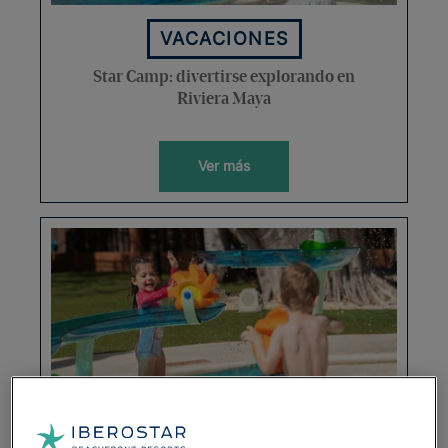
VACACIONES
Star Camp: divertirse explorando en
Riviera Maya
Ver más
VACACIONES