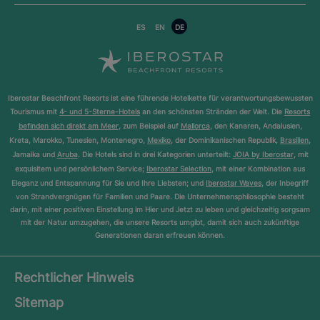
ES
EN
DE
Iberostar Beachfront Resorts ist eine führende Hotelkette für verantwortungsbewussten
Tourismus mit
4- und 5-Sterne-Hotels
an den schönsten Stränden der Welt. Die
Resorts
befinden sich direkt am Meer
, zum Beispiel auf
Mallorca
, den Kanaren, Andalusien,
Kreta, Marokko, Tunesien, Montenegro,
Mexiko
, der Dominikanischen Republik,
Brasilien
,
Jamaika und
Aruba
. Die Hotels sind in drei Kategorien unterteilt:
JOIA by Iberostar
, mit
exquisitem und persönlichem Service;
Iberostar Selection
, mit einer Kombination aus
Eleganz und Entspannung für Sie und Ihre Liebsten; und
Iberostar Waves
, der Inbegriff
von Strandvergnügen für Familien und Paare. Die Unternehmensphilosophie besteht
darin, mit einer positiven Einstellung im Hier und Jetzt zu leben und gleichzeitig sorgsam
mit der Natur umzugehen, die unsere Resorts umgibt, damit sich auch zukünftige
Generationen daran erfreuen können.
Rechtlicher Hinweis
Sitemap