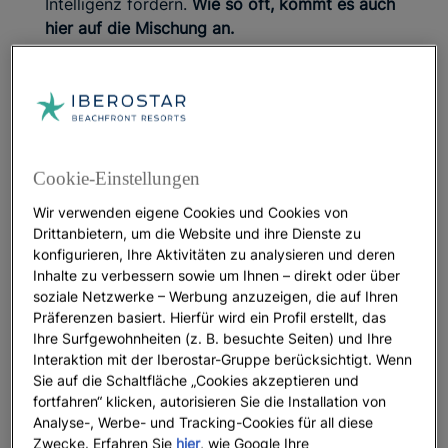
Intelligenz fördern.
Wie so oft, kommt es auch
hier auf die Mischung an.
Die Auswahl und Entwicklung dieses
Programms basiert auf der
Theorie der
multiplen Intelligenzen von Howard Gardner,
Doktor und Professor für Psychologie und
Pädagogik, der in den 80er Jahren sein
Cookie-Einstellungen
Fachgebiet revolutionierte und davon ausgeht,
Wir verwenden eigene Cookies und Cookies von
dass das kindliche Denken die Summe
Drittanbietern, um die Website und ihre Dienste zu
verschiedener Fertigkeiten ist, die über die
konfigurieren, Ihre Aktivitäten zu analysieren und deren
schulisch verstärkt gelehrte mathematische
Inhalte zu verbessern sowie um Ihnen – direkt oder über
und sprachliche Logik hinaus gehen. Star
soziale Netzwerke – Werbung anzuzeigen, die auf Ihren
Camp konzentriert sich darauf,
das
Präferenzen basiert. Hierfür wird ein Profil erstellt, das
Einfühlungsvermögen, Selbstbewusstsein,
Ihre Surfgewohnheiten (z. B. besuchte Seiten) und Ihre
Interaktion, Tanz und Bewegung, die Liebe und
Interaktion mit der Iberostar-Gruppe berücksichtigt. Wenn
Sie auf die Schaltfläche „Cookies akzeptieren und
Kenntnis der Umwelt und den Orientierungssinn
fortfahren“ klicken, autorisieren Sie die Installation von
zu fördern, damit die Kinder die restlichen
Analyse-, Werbe- und Tracking-Cookies für all diese
Intelligenzen entdecken und weiter entwickeln
Zwecke. Erfahren Sie
hier
, wie Google Ihre