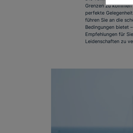
Grenzen zu kommen un
perfekte Gelegenhei
führen Sie an die sch
Bedingungen bietet –
Empfehlungen für Sie 
Leidenschaften zu ve