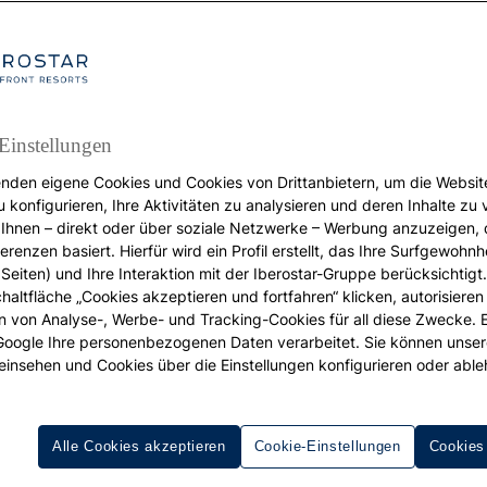
Einstellungen
nden eigene Cookies und Cookies von Drittanbietern, um die Websit
u konfigurieren, Ihre Aktivitäten zu analysieren und deren Inhalte zu
URLAUB
Ihnen – direkt oder über soziale Netzwerke – Werbung anzuzeigen, 
erenzen basiert. Hierfür wird ein Profil erstellt, das Ihre Surfgewohnhe
ie besten Reiseziele f
Seiten) und Ihre Interaktion mit der Iberostar-Gruppe berücksichtigt
chaltfläche „Cookies akzeptieren und fortfahren“ klicken, autorisieren
einen Ironman
ion von Analyse-, Werbe- und Tracking-Cookies für all diese Zwecke. 
 Google Ihre personenbezogenen Daten verarbeitet. Sie können unse
einsehen und Cookies über die Einstellungen konfigurieren oder able
Alle Cookies akzeptieren
Cookie-Einstellungen
Cookies
nem
Ironman
bietet die Möglichkeit, über sich selbst hinaus