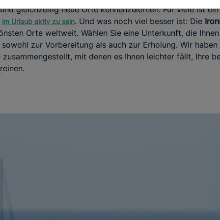
d gleichzeitig neue Orte kennenzulernen. Für viele ist ein
t
. Und was noch viel besser ist: Die
Iro
im Urlaub aktiv zu sein
önsten Orte weltweit. Wählen Sie eine Unterkunft, die Ihne
 sowohl zur Vorbereitung als auch zur Erholung. Wir haben
zusammengestellt, mit denen es Ihnen leichter fällt, Ihre 
reinen.