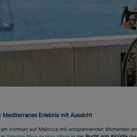
: Mediterranes Erlebnis mit Aussicht
e am Ironman auf Mallorca mit entspannenden Momenten am
tar
in der
Bucht von Alcúdia
die
Selection Playa de Muro Village