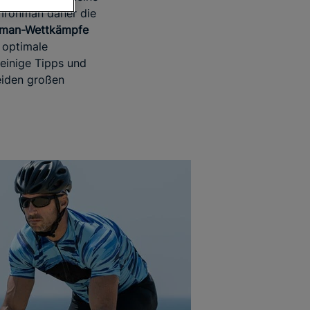
 Ironman daher die
nman-Wettkämpfe
n optimale
 einige Tipps und
beiden großen