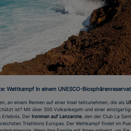
ote: Wettkampf in einem UNESCO-Biosphärenreservat
len, an einem Rennen auf einer Insel teilzunehmen, die als
U
hützt ist? Mit über 300 Vulkankegeln und einer einzigarti
 Erlebnis. Der
Ironman auf Lanzarote
, den der Club La Sant
sreichsten Triathlons Europas. Der Wettkampf findet im Pue
inderkategorie. Wenn Ihre Familie mit Ihnen mitreist, um Si