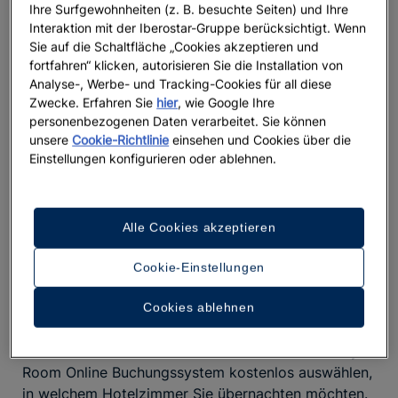
Ihre Surfgewohnheiten (z. B. besuchte Seiten) und Ihre
Interaktion mit der Iberostar-Gruppe berücksichtigt. Wenn
Sie auf die Schaltfläche „Cookies akzeptieren und
fortfahren“ klicken, autorisieren Sie die Installation von
Analyse-, Werbe- und Tracking-Cookies für all diese
Zwecke. Erfahren Sie
hier
, wie Google Ihre
personenbezogenen Daten verarbeitet. Sie können
unsere
Cookie-Richtlinie
einsehen und Cookies über die
Einstellungen konfigurieren oder ablehnen.
Alle Cookies akzeptieren
Bevorzugen Sie Blick auf den Strand oder den
Cookie-Einstellungen
Pool? Ein großes oder ein Doppelbett? In der
Cookies ablehnen
Nähe oder weit weg vom Spa?
Ab sofort können Sie mit dem neuen Iberostar My
Room Online Buchungssystem kostenlos auswählen,
in welchem Hotelzimmer Sie übernachten möchten.