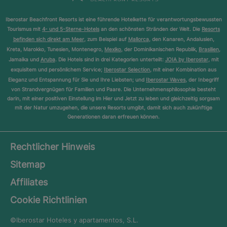
Iberostar Beachfront Resorts ist eine führende Hotelkette für verantwortungsbewussten
Tourismus mit
4- und 5-Sterne-Hotels
an den schönsten Stränden der Welt. Die
Resorts
befinden sich direkt am Meer
, zum Beispiel auf
Mallorca
, den Kanaren, Andalusien,
Kreta, Marokko, Tunesien, Montenegro,
Mexiko
, der Dominikanischen Republik,
Brasilien
,
Jamaika und
Aruba
. Die Hotels sind in drei Kategorien unterteilt:
JOIA by Iberostar
, mit
exquisitem und persönlichem Service;
Iberostar Selection
, mit einer Kombination aus
Eleganz und Entspannung für Sie und Ihre Liebsten; und
Iberostar Waves
, der Inbegriff
von Strandvergnügen für Familien und Paare. Die Unternehmensphilosophie besteht
darin, mit einer positiven Einstellung im Hier und Jetzt zu leben und gleichzeitig sorgsam
mit der Natur umzugehen, die unsere Resorts umgibt, damit sich auch zukünftige
Generationen daran erfreuen können.
Rechtlicher Hinweis
Sitemap
Affiliates
Cookie Richtlinien
©Iberostar
Hoteles y apartamentos, S.L.