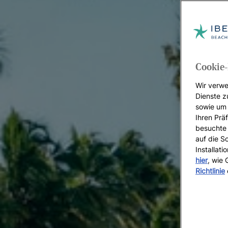
Cookie-
Wir verwe
Dienste z
sowie um 
Ihren Präf
besuchte 
auf die S
Installat
hier
, wie
Richtlinie