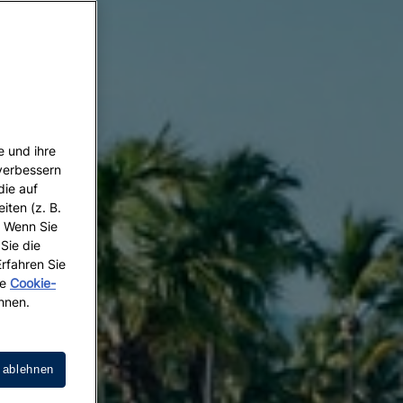
e und ihre
 verbessern
die auf
iten (z. B.
. Wenn Sie
 Sie die
Erfahren Sie
re
Cookie-
hnen.
 ablehnen