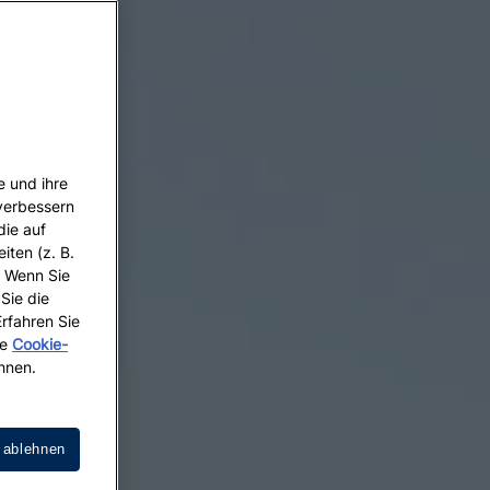
e und ihre
 verbessern
die auf
iten (z. B.
. Wenn Sie
 Sie die
Erfahren Sie
re
Cookie-
hnen.
 ablehnen