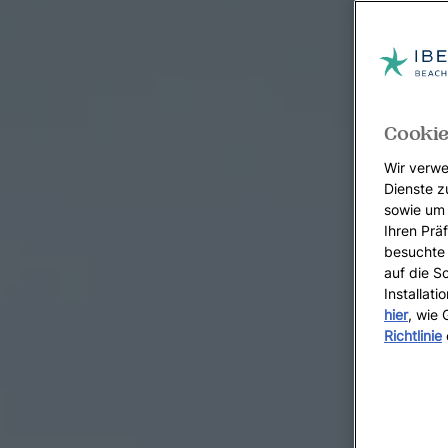
Cookie
Wir verwe
Dienste z
sowie um 
Ihren Präf
besuchte 
auf die S
Installat
hier
, wie
Richtlinie