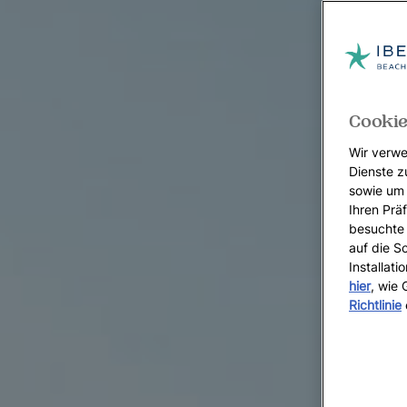
Cookie
Wir verwe
Dienste z
sowie um 
Ihren Präf
besuchte 
auf die S
Installat
hier
, wie
Richtlinie