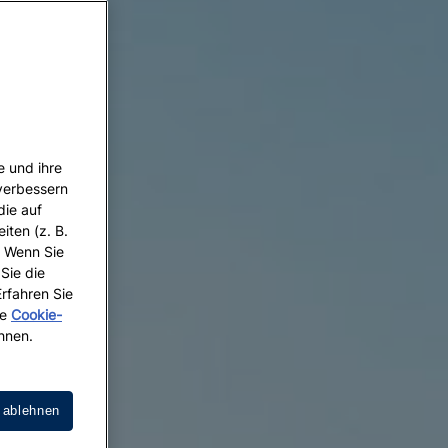
e und ihre
 verbessern
die auf
iten (z. B.
. Wenn Sie
 Sie die
Erfahren Sie
re
Cookie-
hnen.
 ablehnen