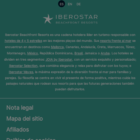
ES
EN
DE
Iberostar Beachfront Resorts es una cadena hotelera líder en turismo responsable con
hoteles de 4 y 5 estrellas
en las mejores playas del mundo. Sus
resorts frente al mar
se
encuentran en destinos como
Mallorca
, Canarias, Andalucía, Creta, Marruecos, Túnez,
Montenegro,
México
, República Dominicana,
Brasil
, Jamaica o
Aruba
. Los hoteles se
dividen en tres segmentos:
JOIA by Iberostar
, con un servicio exquisito y personalizado;
Iberostar Selection
, que combina elegancia y relax para disfrutar con los tuyos; e
Iberostar Waves
, la máxima expresión de la diversión frente al mar para familias y
parejas. Su filosofía se centra en vivir el presente de forma positiva, mientras cuida los
paisajes naturales que rodean sus resorts para que las futuras generaciones también
puedan disfrutarlos.
Nota legal
Mapa del sitio
Afiliados