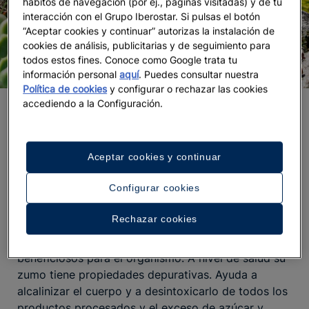
hábitos de navegación (por ej., páginas visitadas) y de tu
interacción con el Grupo Iberostar. Si pulsas el botón
“Aceptar cookies y continuar” autorizas la instalación de
cookies de análisis, publicitarias y de seguimiento para
todos estos fines. Conoce como Google trata tu
información personal
aquí
. Puedes consultar nuestra
Política de cookies
y configurar o rechazar las cookies
accediendo a la Configuración.
La fórmula de la panacea
¿Pero qué hace que este arbusto sea tan poderoso?
Aceptar cookies y continuar
Aunque muchos lo asocian a la familia de los
cactus, en realidad se trata de una planta suculenta
Configurar cookies
cuyo interior presenta un aspecto gelatinoso
.
Contiene más del 99% de agua y el resto lo forman
Rechazar cookies
unos 160 componentes entre vitaminas, minerales e
ingredientes activos
que son realmente
beneficiosos para el organismo. A nivel de salud su
zumo tiene propiedades depurativas. Ayuda a
alcalinizar el cuerpo y a desintoxicarlo de todos los
productos procesados y el exceso de azúcar y