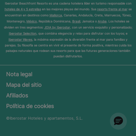
Iberostar Beachfront Resorts es una cadena hotelera líder en turismo responsable con
hoteles de 4 y 5 estrellas
en las mejores playas del mundo. Sus
resorts frente al mar
se
encuentran en destinos como
Mallorca
, Canarias, Andalucía, Creta, Marruecos, Túnez,
Montenegro,
México
, República Dominicana,
Brasil
, Jamaica o
Aruba
. Los hoteles se
dividen en tres segmentos:
JOIA by Iberostar
, con un servicio exquisito y personalizado;
Iberostar Selection
, que combina elegancia y relax para disfrutar con los tuyos; e
Iberostar Waves
, la máxima expresión de la diversión frente al mar para familias y
parejas. Su filosofía se centra en vivir el presente de forma positiva, mientras cuida los
paisajes naturales que rodean sus resorts para que las futuras generaciones también
puedan disfrutarlos.
Nota legal
Mapa del sitio
Afiliados
Política de cookies
©Iberostar
Hoteles y apartamentos, S.L.