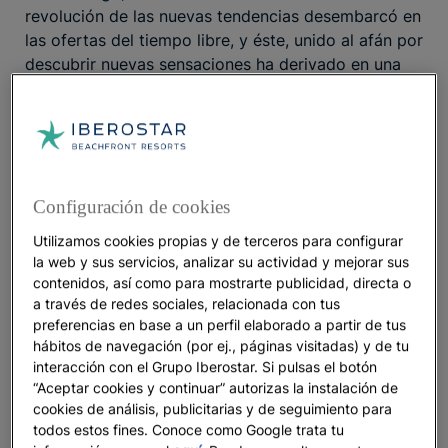
revolución de las nuevas tendencias desembarcó en
las ofertas del tiempo libre, y éste, unido al afán por
descubrir nuevas sensaciones ha derivado en una
amplia e interesante
oferta de nuevas modalidades
deportivas, la mayoría de ellas que combinan varias
disciplinas.
Atrás quedan aquellos días en los que
era imprescindible que el hotel elegido para pasar
las vacaciones tuviera cancha de tenis, o cuando
Configuración de cookies
menos una diana gigante para descargar flechas de
un arco olímpico. Más allá de esas ofertas, el ocio
Utilizamos cookies propias y de terceros para configurar
del siglo XXI se cimenta en “descubrir” nuevas
la web y sus servicios, analizar su actividad y mejorar sus
diversiones, la mayoría basadas en deportes
contenidos, así como para mostrarte publicidad, directa o
minoritarios cargados de adrenalina, esfuerzo físico
a través de redes sociales, relacionada con tus
preferencias en base a un perfil elaborado a partir de tus
y altas dosis de diversión. Snorkel, kayak de mar,
hábitos de navegación (por ej., páginas visitadas) y de tu
paddle surf, barranquismo, trekking, trail running,
interacción con el Grupo Iberostar. Si pulsas el botón
bicicleta de montaña, etc, son algunas de esas
“Aceptar cookies y continuar” autorizas la instalación de
propuestas, al alcance de todos que nos harán ver
cookies de análisis, publicitarias y de seguimiento para
nuestros destinos desde otra perspectiva, y que
todos estos fines. Conoce como Google trata tu