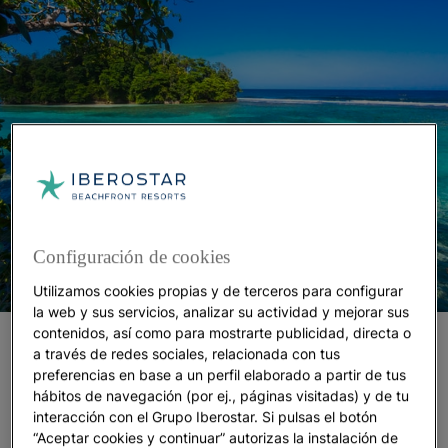
Configuración de cookies
Utilizamos cookies propias y de terceros para configurar
la web y sus servicios, analizar su actividad y mejorar sus
contenidos, así como para mostrarte publicidad, directa o
Después del hoyo 18, esperan playas, relax y un
a través de redes sociales, relacionada con tus
poco de aventura. En Montego Bay no hay distancia
preferencias en base a un perfil elaborado a partir de tus
entre la naturaleza y el mar. Solo amplias y
hábitos de navegación (por ej., páginas visitadas) y de tu
cómodas playas separan ambos ecosistemas,
interacción con el Grupo Iberostar. Si pulsas el botón
“Aceptar cookies y continuar” autorizas la instalación de
convirtiéndolo en uno de los mejores lugares para