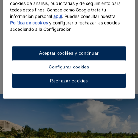
cookies de análisis, publicitarias y de seguimiento para
disfrutar de la naturaleza virgen con todas las
todos estos fines. Conoce como Google trata tu
comodidades.
Una sesión perfecta de
aftergolf
información personal
aquí
. Puedes consultar nuestra
incluiría un paseo por las mansiones históricas, unas
Política de cookies
y configurar o rechazar las cookies
horas tomando el sol en sus hipnóticas playas y
una
accediendo a la Configuración.
sesión de spa
para recuperarse del esfuerzo,
combinando un circuito termal con un masaje
deportivo y relajante. No encontrarás mejor lugar
Aceptar cookies y continuar
para disfrutar de todo esto que en uno de los
hoteles 5 estrellas en Montego Bay
que ofrece
Configurar cookies
Iberostar.
Rechazar cookies