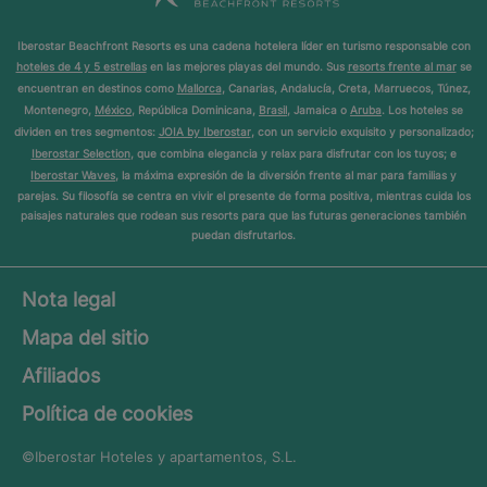
Iberostar Beachfront Resorts es una cadena hotelera líder en turismo responsable con
hoteles de 4 y 5 estrellas
en las mejores playas del mundo. Sus
resorts frente al mar
se
encuentran en destinos como
Mallorca
, Canarias, Andalucía, Creta, Marruecos, Túnez,
Montenegro,
México
, República Dominicana,
Brasil
, Jamaica o
Aruba
. Los hoteles se
dividen en tres segmentos:
JOIA by Iberostar
, con un servicio exquisito y personalizado;
Iberostar Selection
, que combina elegancia y relax para disfrutar con los tuyos; e
Iberostar Waves
, la máxima expresión de la diversión frente al mar para familias y
parejas. Su filosofía se centra en vivir el presente de forma positiva, mientras cuida los
paisajes naturales que rodean sus resorts para que las futuras generaciones también
puedan disfrutarlos.
Nota legal
Mapa del sitio
Afiliados
Política de cookies
©Iberostar
Hoteles y apartamentos, S.L.