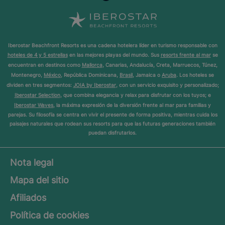
Iberostar Beachfront Resorts es una cadena hotelera líder en turismo responsable con
hoteles de 4 y 5 estrellas
en las mejores playas del mundo. Sus
resorts frente al mar
se
encuentran en destinos como
Mallorca
, Canarias, Andalucía, Creta, Marruecos, Túnez,
Montenegro,
México
, República Dominicana,
Brasil
, Jamaica o
Aruba
. Los hoteles se
dividen en tres segmentos:
JOIA by Iberostar
, con un servicio exquisito y personalizado;
Iberostar Selection
, que combina elegancia y relax para disfrutar con los tuyos; e
Iberostar Waves
, la máxima expresión de la diversión frente al mar para familias y
parejas. Su filosofía se centra en vivir el presente de forma positiva, mientras cuida los
paisajes naturales que rodean sus resorts para que las futuras generaciones también
puedan disfrutarlos.
Nota legal
Mapa del sitio
Afiliados
Política de cookies