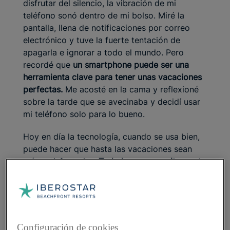
disfrutar del silencio, la vibración de mi
teléfono sonó dentro de mi bolso. Miré la
pantalla, llena de notificaciones por correo
electrónico y tuve la fuerte tentación de
apagarla e ignorar a todo el mundo. Pero
recordé que
un smartphone puede ser una
herramienta clave para tener unas vacaciones
perfectas.
Me acosté en la cama y reflexioné
sobre la tarde que se avecinaba y decidí usar
mi teléfono solo para lo bueno.
Hoy en día la tecnología, cuando se usa bien,
puede hacer que hasta las vacaciones sean
más satisfactorias.
Todo lo que necesitas es tu
smartphone y acceso a Internet;
nada más. Y
punto. Sin embargo, a pesar de todas las
cosas buenas que tiene, nadie quiere entrar en
el agujero negro de sobredosis de información
que ofrece la web. Quiero asesoría y ayuda en
Configuración de cookies