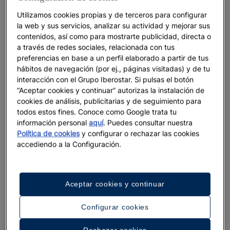
la planificación de mi viaje, pero no tener un
Utilizamos cookies propias y de terceros para configurar
sinfín de pestañas abiertas en mi navegador
la web y sus servicios, analizar su actividad y mejorar sus
que solo consiguen estresarme. Por eso,
la
contenidos, así como para mostrarte publicidad, directa o
App de
es perfecta
para el viajero que
Iberostar
a través de redes sociales, relacionada con tus
quiere todo en un solo lugar, facilitando la
preferencias en base a un perfil elaborado a partir de tus
planificación de las vacaciones paso por paso,
hábitos de navegación (por ej., páginas visitadas) y de tu
aconsejando y ayudando en la toma
interacción con el Grupo Iberostar. Si pulsas el botón
“Aceptar cookies y continuar” autorizas la instalación de
instantánea de decisiones. Sí, me gusta
cookies de análisis, publicitarias y de seguimiento para
improvisar, pero mejor cuando me ofrecen
todos estos fines. Conoce como Google trata tu
muchos planes para poder elegir.
información personal
aquí
. Puedes consultar nuestra
Política de cookies
y configurar o rechazar las cookies
accediendo a la Configuración.
Todo a solo un clic
Aceptar cookies y continuar
Abrí la App del hotel que
ya había demostrado ser
vital en la preparación de mi estancia en el hotel.
A
Configurar cookies
primera hora del día, mientras esperaba en el
aeropuerto rodeado por el bullicio de los viajeros y