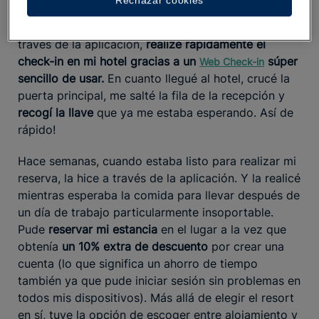
Rechazar cookies
los anuncios por la megafonía, decidí ponerme los
auriculares para evadirme escuchando música y, a
través de la aplicación,
realizé rápidamente el
check-in en mi hotel gracias a un
súper
Web Check-in
sencillo de usar.
En cuanto llegué al hotel, crucé la
puerta principal, me salté la fila de la recepción y
recogí la llave
que ya me estaba esperando. Así de
rápido!
Hace semanas, cuando estaba listo para realizar mi
reserva, la hice a través de la aplicación. Y la realicé
mientras esperaba la comida para llevar después de
un día de trabajo particularmente insoportable.
Pude
reservar mi estancia
en el lugar a la vez que
obtenía
un 10% extra de descuento
por crear una
cuenta (lo que significa un ahorro de tiempo
también ya que pude iniciar sesión sin problemas en
todos mis dispositivos). Más allá de elegir el resort
en sí, tuve la opción de escoger entre alojamiento y