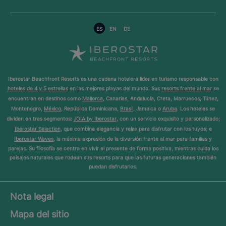
ES
EN
DE
Iberostar Beachfront Resorts es una cadena hotelera líder en turismo responsable con
hoteles de 4 y 5 estrellas
en las mejores playas del mundo. Sus
resorts frente al mar
se
encuentran en destinos como
Mallorca
, Canarias, Andalucía, Creta, Marruecos, Túnez,
Montenegro,
México
, República Dominicana,
Brasil
, Jamaica o
Aruba
. Los hoteles se
dividen en tres segmentos:
JOIA by Iberostar
, con un servicio exquisito y personalizado;
Iberostar Selection
, que combina elegancia y relax para disfrutar con los tuyos; e
Iberostar Waves
, la máxima expresión de la diversión frente al mar para familias y
parejas. Su filosofía se centra en vivir el presente de forma positiva, mientras cuida los
paisajes naturales que rodean sus resorts para que las futuras generaciones también
puedan disfrutarlos.
Nota legal
Mapa del sitio