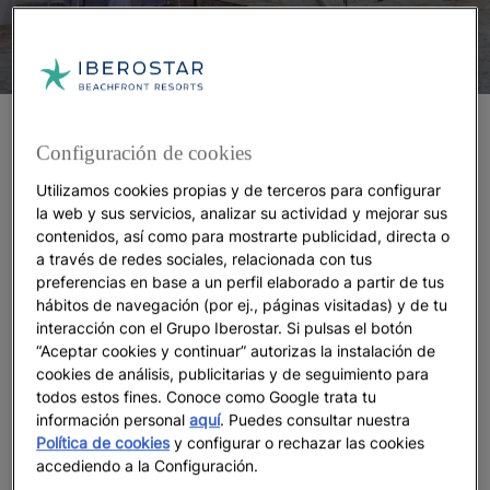
¿Qué es Star Prestige?
Configuración de cookies
Un compromiso con la excelencia
Utilizamos cookies propias y de terceros para configurar
la web y sus servicios, analizar su actividad y mejorar sus
Star Prestige es sinónimo de
excelencia
. La
contenidos, así como para mostrarte publicidad, directa o
categoría superior de Iberostar
se basa en un
a través de redes sociales, relacionada con tus
concepto de lujo que combina
espacio y
preferencias en base a un perfil elaborado a partir de tus
hábitos de navegación (por ej., páginas visitadas) y de tu
experiencia
. Cada hotel que ofrece este servicio
interacción con el Grupo Iberostar. Si pulsas el botón
dispone de sus propias áreas, habitaciones y
“Aceptar cookies y continuar” autorizas la instalación de
atenciones para huéspedes Star Prestige. Por tanto,
cookies de análisis, publicitarias y de seguimiento para
las tarifas también varían de un destino a otro. Y, si
todos estos fines. Conoce como Google trata tu
te lo estabas preguntando, la
filosofía sostenible de
información personal
aquí
. Puedes consultar nuestra
Iberostar
y la conexión de los alojamientos con la
Política de cookies
y configurar o rechazar las cookies
cultura local
también están presentes en las
accediendo a la Configuración.