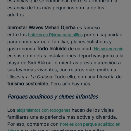
estancias que se comunican entre sí armonizan la
estancia de los más pequeños con la de los
adultos.
Iberostar Waves Mehari Djerba
es famoso
entre los
por su capacidad
hoteles
en Djerba para niños
para combinar ocio familiar, planes holísticos y
gastronomía
Todo Incluido
de calidad.
No se aburrirán
en sus completas instalaciones deportivas junto a la
playa de Sidi Akkour o mientras prestan atención a
sus leyendas vivientes, con relatos que remiten a
Ulises y a
La Odisea
. Todo ello, con una filosofía de
turismo sostenible
. Pero aún hay más.
Parques acuáticos y clubes infantiles
Los
hacen de los viajes
alojamientos con toboganes
familiares una experiencia más activa y divertida.
Por eso, contamos con
hoteles
con parque acuático en
que elevan el entusiasmo de los niños.