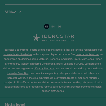
ÁFRICA
ES
EN
DE
Iberostar Beachfront Resorts es una cadena hotelera líder en turismo responsable con
hoteles de 4 y 5 estrellas
en las mejores playas del mundo. Sus
resorts frente al mar
se
encuentran en destinos como
Mallorca
, Canarias, Andalucía, Creta, Marruecos, Túnez,
Montenegro,
México
, República Dominicana,
Brasil
, Jamaica o
Aruba
. Los hoteles se
dividen en tres segmentos:
JOIA by Iberostar
, con un servicio exquisito y personalizado;
Iberostar Selection
, que combina elegancia y relax para disfrutar con los tuyos; e
Iberostar Waves
, la máxima expresión de la diversión frente al mar para familias y
parejas. Su filosofía se centra en vivir el presente de forma positiva, mientras cuida los
paisajes naturales que rodean sus resorts para que las futuras generaciones también
puedan disfrutarlos.
Nota legal