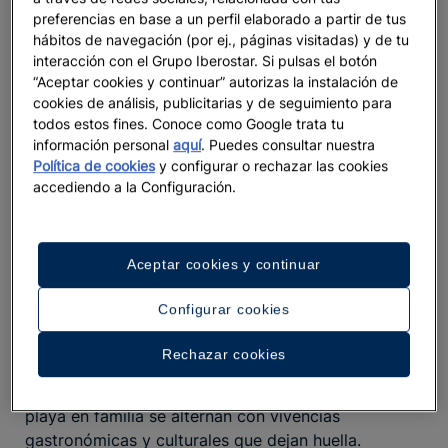
Distancias amables y experiencias sensoriales
preferencias en base a un perfil elaborado a partir de tus
únicas
hábitos de navegación (por ej., páginas visitadas) y de tu
interacción con el Grupo Iberostar. Si pulsas el botón
“Aceptar cookies y continuar” autorizas la instalación de
Nuestros
hoteles en Túnez
se sitúan en puntos
cookies de análisis, publicitarias y de seguimiento para
clave, donde
las distancias son amables y fáciles de
todos estos fines. Conoce como Google trata tu
recorrer por carretera
. Escoge el que más se adapte
información personal
aquí
. Puedes consultar nuestra
a tu familia: aquí van algunas pistas.
Política de cookies
y configurar o rechazar las cookies
accediendo a la Configuración.
En la
, la desconexión familiar y el
isla de Djerba
vínculo con el arte se encuentran en una postal
idílica.
destila multiculturalidad y misticismo
Monastir
Aceptar cookies y continuar
junto a la playa, con un ambiente dinámico que
cautivará a mayores y pequeños. Por su parte, la
Configurar cookies
misteriosa
cuenta con una Medina declarada
Sousse
Patrimonio de la Humanidad por la UNESCO y otros
Rechazar cookies
rincones que despertarán la creatividad infantil. En
, un joya costera casi secreta, planes de sol y
Mahdia
playa en familia se alternan con vivencias
gastronómicas y culturales que dejan huella.