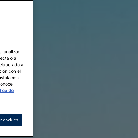
, analizar
recta o a
 elaborado a
ción con el
nstalación
 Conoce
ítica de
r cookies