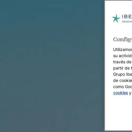
Config
Utilizamo
su activi
través de
partir de 
Grupo Iber
de cookie
como Goog
cookies
y 