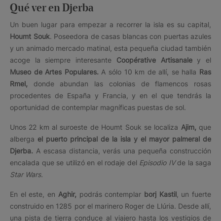
Qué ver en Djerba
Un buen lugar para empezar a recorrer la isla es su capital,
Houmt Souk
. Poseedora de casas blancas con puertas azules
y un animado mercado matinal, esta pequeña ciudad también
acoge la siempre interesante
Coopérative Artisanale
y el
Museo de Artes Populares.
A sólo 10 km de allí, se halla
Ras
Rmel,
donde abundan las colonias de flamencos rosas
procedentes de España y Francia, y en el que tendrás la
oportunidad de contemplar magníficas puestas de sol.
Unos 22 km al suroeste de Houmt Souk se localiza
Ajim,
que
alberga
el puerto principal de la isla y el mayor palmeral de
Djerba.
A escasa distancia, verás una pequeña construcción
encalada que se utilizó en el rodaje del
Episodio IV
de la saga
Star Wars.
En el este, en
Aghir,
podrás contemplar
borj Kastil
, un fuerte
construido en 1285 por el marinero Roger de Llúria. Desde allí,
una pista de tierra conduce al viajero hasta los vestigios de