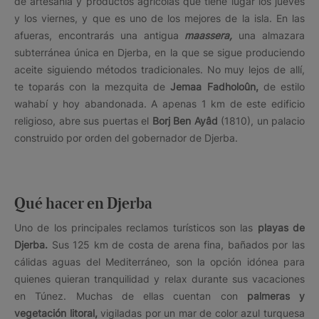
de artesanía y productos agrícolas que tiene lugar los jueves
y los viernes, y que es uno de los mejores de la isla. En las
afueras, encontrarás una antigua
maassera,
una almazara
subterránea única en Djerba, en la que se sigue produciendo
aceite siguiendo métodos tradicionales. No muy lejos de allí,
te toparás con la mezquita de
Jemaa Fadholoûn,
de estilo
wahabí y hoy abandonada. A apenas 1 km de este edificio
religioso, abre sus puertas el
Borj Ben Ayâd
(1810), un palacio
construido por orden del gobernador de Djerba.
Qué hacer en Djerba
Uno de los principales reclamos turísticos son las
playas de
Djerba.
Sus 125 km de costa de arena fina, bañados por las
cálidas aguas del Mediterráneo, son la opción idónea para
quienes quieran tranquilidad y relax durante sus vacaciones
en Túnez. Muchas de ellas cuentan con
palmeras y
vegetación litoral,
vigiladas por un mar de color azul turquesa