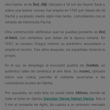
otro fuerte: el de
Borj Jilliji
. Ubicado a 18 km de Houmt Souk y
sobre una ladera rocosa, fue erigido en 1745 por deseo de Alí
Pachá y acabado medio siglo más tarde, coincidiendo con el
reinado de Hammuda Pachá.
Otra construcción defensiva que no puedes perderte es
Borj
el-Kebir,
con cimientos que datan de la época romana. En
1557, el corsario Dragut reforzó su perímetro amurallado y
amplió el recinto. Tres años después, los españoles hicieron lo
propio.
En el sur, se despliega el evocador pueblo de
Guellala
, un
auténtico taller de cerámica al aire libre. Su
museo,
ubicado
sobre una colina, permite al visitante acercarse a las
costumbres locales de Djerba.
Por supuesto, en esta lista no podía faltar
Midoun,
donde se
halla el hotel en Djerba
Iberostar Waves Mehari Djerba
.
Sito a
5 km al noroeste de Aghir, da cabida a un animado mercado