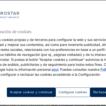
ración de cookies
s cookies propias y de terceros para configurar la web y sus servicios
dad y mejorar sus contenidos, así como para mostrarte publicidad, di
VACACIONES
 redes sociales, relacionada con tus preferencias en base a un perfil
tus hábitos de navegación (por ej., páginas visitadas) y de tu interac
La nueva generación d
ostar. Si pulsas el botón “Aceptar cookies y continuar” autorizas la i
s de análisis, publicitarias y de seguimiento para todos estos fines.
Beach Clubs en Españ
le trata tu información personal
aquí
. Puedes consultar nuestra
Pol
configurar o rechazar las cookies accediendo a la Configuración.
Aceptar cookies y continuar
Configurar cookies
Rechaza
agínate que estás tumbado en
una cómoda cama balinesa jun