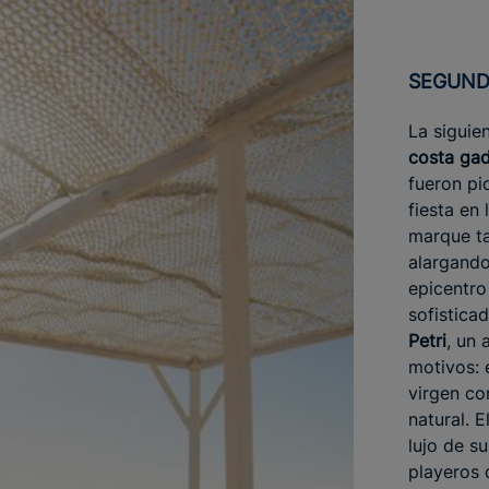
SEGUND
La siguie
costa gad
fueron pi
fiesta en 
marque ta
alargando
epicentro
sofistica
Petri
, un 
motivos: 
virgen co
natural. E
lujo de s
playeros