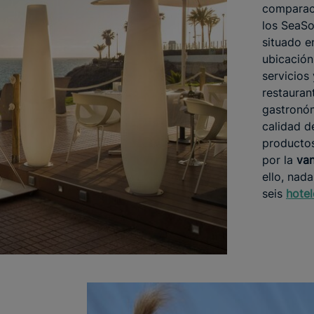
comparac
los SeaSo
situado e
ubicación
servicios
restauran
gastronóm
calidad d
productos
por la
van
ello, nad
seis
hotel