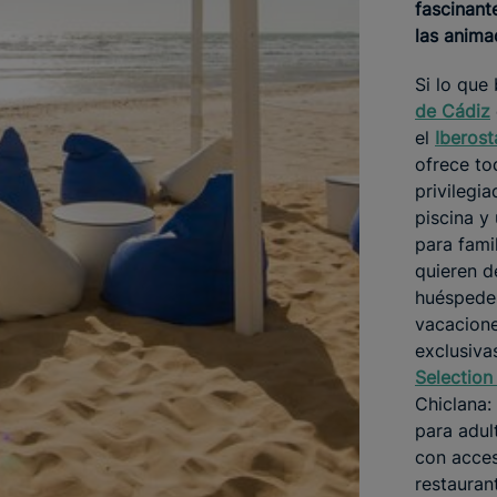
fascinant
las anima
Si lo que
de Cádiz
el
Iberos
ofrece to
privilegia
piscina y
para fami
quieren d
huéspede
vacacion
exclusiva
Selection
Chiclana:
para adul
con acces
restaura