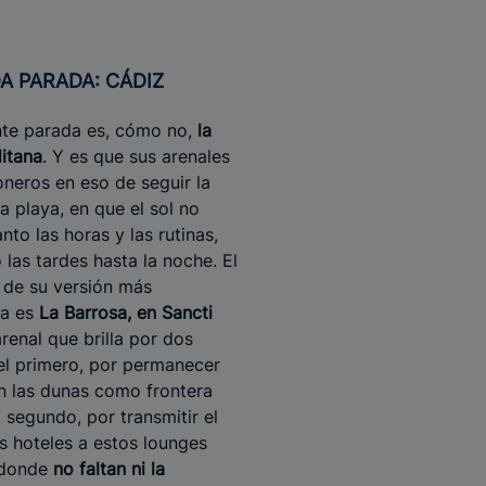
A PARADA: CÁDIZ
nte parada es, cómo no,
la
itana
. Y es que sus arenales
oneros en eso de seguir la
la playa, en que el sol no
nto las horas y las rutinas,
 las tardes hasta la noche. El
 de su versión más
da es
La Barrosa, en Sancti
arenal que brilla por dos
el primero, por permanecer
n las dunas como frontera
l segundo, por transmitir el
us hoteles a estos lounges
 donde
no faltan ni la