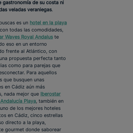
e gastronomía de su costa ni
das veladas veraniegas
.
 buscas es un
hotel en la playa
con todas las comodidades,
tar Waves Royal Andalus
te
do eso en un entorno
do frente al Atlántico, con
 una propuesta perfecta tanto
lias como para parejas que
esconectar. Para aquellos
s que busquen unas
es en Cádiz aún más
s, nada mejor que
Iberostar
 Andalucía Playa
, también en
 uno de los mejores hoteles
tos en Cádiz, cinco estrellas
o directo a la playa,
nte gourmet donde saborear