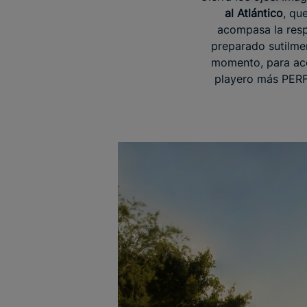
al Atlántico
, qu
acompasa la respi
preparado sutilme
momento, para aco
playero más PERF