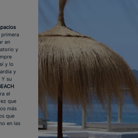
spacios
a primera
ar en
ratorio y
empre
sí y lo
ardia y
. Y su
 BEACH
ra el
 vez que
nos más
tos que
mo en las