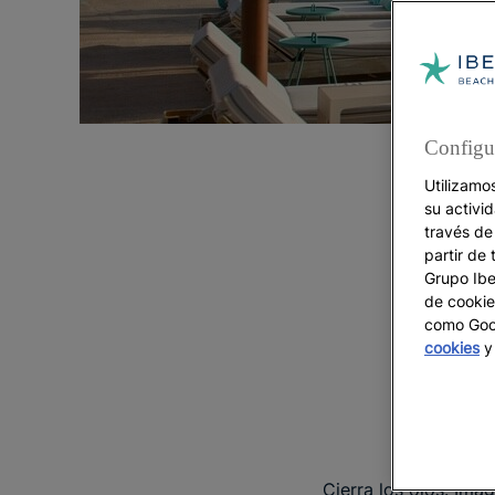
Configu
Utilizamo
su activi
través de
partir de 
Grupo Iber
de cookie
como Goog
cookies
y 
Cierra los ojos. Im