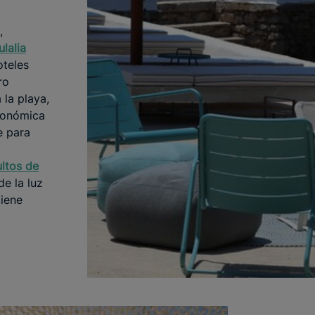
,
lalia
oteles
ro
 la playa,
ronómica
te para
ultos de
de la luz
tiene