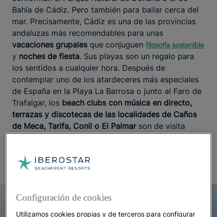
Bahía de Cádiz. Pero también para bailar cerca del
mar. Precisamente, Cádiz es una de las provincias
andaluzas más recomendables para unas
vacaciones grupales
que conjuguen
filosofía sostenible
y
noches de fiesta
. Sus playas son un regalo para
los sentidos a cualquier hora. Después de
contemplar uno de los atardeceres más especiales
de España en la Playa La Barrosa o junto al Faro de
Trafalgar, los
beach clubs con música en directo,
terrazas y discotecas de las localidades de Caños
de Meca, Tarifa, Conil o El Palmar
son de visita
obligada para aquellos que buscan pasarlo bien sin
mirar el reloj.
Configuración de cookies
Utilizamos cookies propias y de terceros para configurar