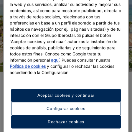
la web y sus servicios, analizar su actividad y mejorar sus
contenidos, así como para mostrarte publicidad, directa o
a través de redes sociales, relacionada con tus
preferencias en base a un perfil elaborado a partir de tus
hábitos de navegación (por ej., páginas visitadas) y de tu
interacción con el Grupo Iberostar. Si pulsas el botón
“Aceptar cookies y continuar” autorizas la instalación de
cookies de análisis, publicitarias y de seguimiento para
todos estos fines. Conoce como Google trata tu
información personal
aquí
. Puedes consultar nuestra
Política de cookies
y configurar o rechazar las cookies
accediendo a la Configuración.
Viaje de fin de curso a Málaga
En la Costa del Sol no hay espacio para el
Aceptar cookies y continuar
aburrimiento.
Playa, chiringuitos, música en directo
y optimismo definen a este otro destino de
Configurar cookies
Andalucía, donde el tiempo transcurre lento y
Rechazar cookies
plácido como el oleaje de su litoral. Compruébalo
en
, un resort en Torrox
Iberostar Waves Málaga Playa