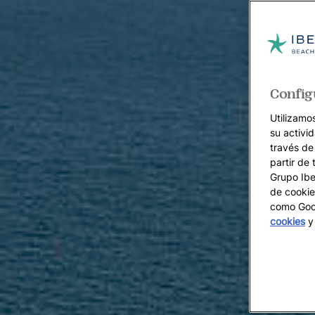
Config
Utilizamo
su activi
través de
partir de 
Grupo Iber
de cookie
como Goog
cookies
y 