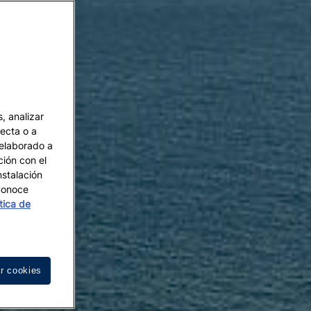
, analizar
recta o a
 elaborado a
ción con el
nstalación
 Conoce
ítica de
r cookies