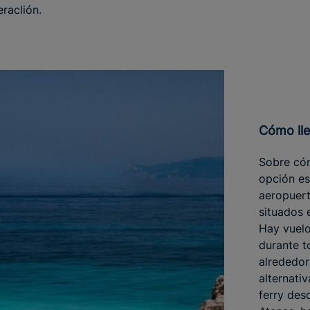
eraclión.
Cómo ll
Sobre cóm
opción es
aeropuert
situados 
Hay vuelo
durante t
alrededor
alternati
ferry des