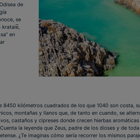
 Odisea de
gía
onoce, se
krataie̅,
osa” en
mar
e 8450 kilómetros cuadrados de los que 1040 son costa, s
nicos, montañas y llanos que, de tanto en cuando, se alte
ivos, castaños y cipreses donde crecen hierbas aromáticas 
. Cuenta la leyenda que Zeus, padre de los dioses y de tod
 cretense. ¿Te imaginas cómo sería recorrer los mismos para