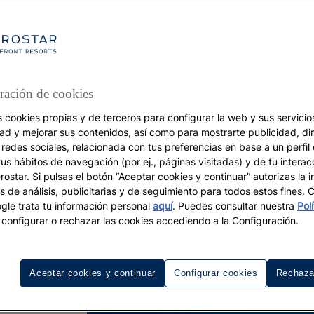
ración de cookies
s cookies propias y de terceros para configurar la web y sus servicios
dad y mejorar sus contenidos, así como para mostrarte publicidad, di
 redes sociales, relacionada con tus preferencias en base a un perfil
DESTINOS
tus hábitos de navegación (por ej., páginas visitadas) y de tu interac
ostar. Si pulsas el botón “Aceptar cookies y continuar” autorizas la i
Creta: guía de viaje
s de análisis, publicitarias y de seguimiento para todos estos fines.
le trata tu información personal
aquí
. Puedes consultar nuestra
Pol
configurar o rechazar las cookies accediendo a la Configuración.
Aceptar cookies y continuar
Configurar cookies
Rechaza