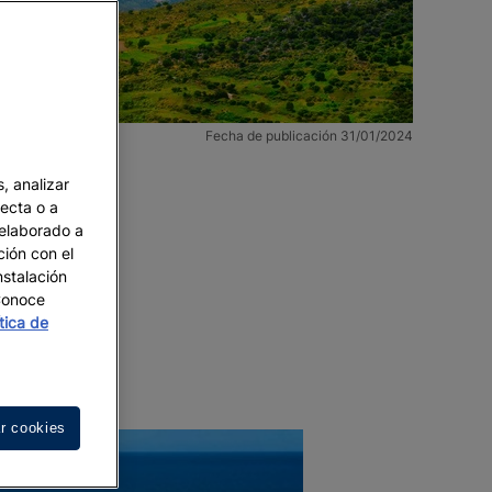
Fecha de publicación 31/01/2024
, analizar
recta o a
 elaborado a
ción con el
nstalación
 Conoce
ítica de
r cookies