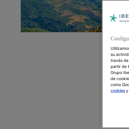
Configu
Utilizamo
su activi
través de
partir de 
Grupo Iber
de cookie
como Goog
cookies
y 