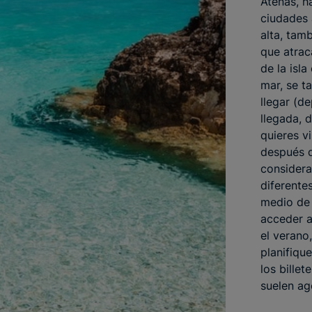
Atenas, h
ciudades 
alta, tam
que atrac
de la isl
mar, se t
llegar (d
llegada, d
quieres vi
después d
considera
diferentes
medio de 
acceder a
el verano
planifiqu
los billet
suelen ag