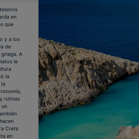
 tesoros
rda en
as que
o y a los
ía de
 griega. A
elatos le
ltura
ió la
 la
tronomía,
 rutinas
 un
también
 hacen
bra Creta
ita en