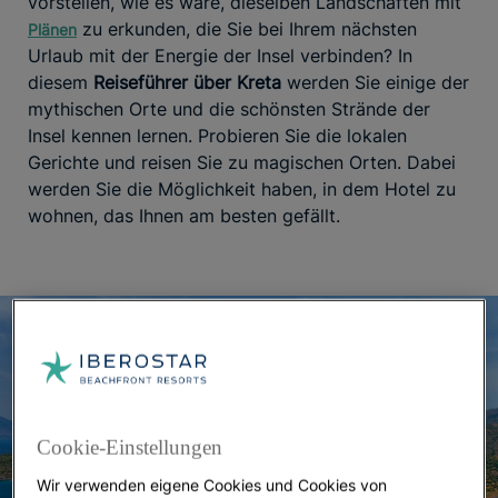
vorstellen, wie es wäre, dieselben Landschaften mit
zu erkunden, die Sie bei Ihrem nächsten
Plänen
Urlaub mit der Energie der Insel verbinden? In
diesem
Reiseführer über Kreta
werden Sie einige der
mythischen Orte und die schönsten Strände der
Insel kennen lernen. Probieren Sie die lokalen
Gerichte und reisen Sie zu magischen Orten. Dabei
werden Sie die Möglichkeit haben, in dem Hotel zu
wohnen, das Ihnen am besten gefällt.
Cookie-Einstellungen
Wir verwenden eigene Cookies und Cookies von