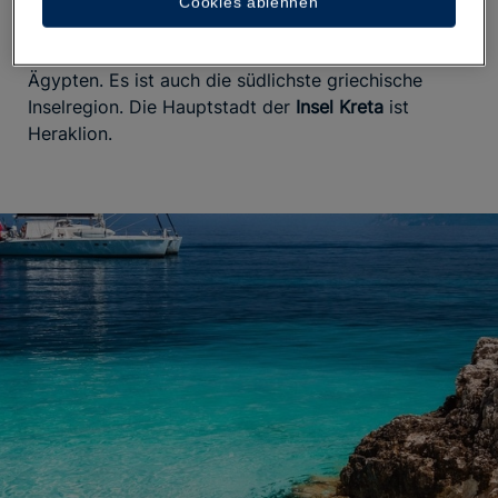
Cookies ablehnen
Kilometer südlich in Richtung griechisches Festland
erreicht man Athen und 500 Kilometer nördlich
Ägypten. Es ist auch die südlichste griechische
Inselregion. Die Hauptstadt der
Insel Kreta
ist
Heraklion.