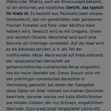
Dakos
oder
Ntakos
, auch als
Koukouvagia
bekannt,
ist ein einfaches und köstliches
Gericht, das typisch
für Kreta ist
. Es besteht aus
Paximathi
(dem lokalen
Gerstenbrot), das mit gewürfelten oder geriebenen
frischen Tomaten und Feta- oder
Mizithra-Käse
halbiert wird. Gewürzt wird es mit Oregano, Oliven
und reichlich Olivenöl. Manchmal wird auch eine
Biscotte als Unterlage verwendet. Auf der Insel wird
es als
Mezedes
serviert, d. h. als Teil der
traditionellen
Meze
.
Meze
wurde auf Kreta während
der venezianischen Herrschaft als
gemeinschaftliches kulinarisches Ritual eingeführt,
das bis heute überlebt hat. Dieser Brauch wird mit
den prächtigen osmanischen Banketten in
Verbindung gebracht, bei denen der Gastgeber
seine Gäste mit einer Vielzahl von kleinen Gerichten
bewirtete, darunter warme und kalte Köstlichkeiten
aus lokalen Zutaten, die von Schnaps, eisgekühltem
Raki
oder
Ouzo
(zwei lokal hergestellte Liköre mit