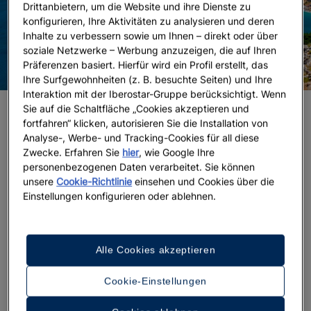
Drittanbietern, um die Website und ihre Dienste zu
konfigurieren, Ihre Aktivitäten zu analysieren und deren
Inhalte zu verbessern sowie um Ihnen – direkt oder über
soziale Netzwerke – Werbung anzuzeigen, die auf Ihren
Präferenzen basiert. Hierfür wird ein Profil erstellt, das
Ihre Surfgewohnheiten (z. B. besuchte Seiten) und Ihre
Interaktion mit der Iberostar-Gruppe berücksichtigt. Wenn
Sie auf die Schaltfläche „Cookies akzeptieren und
Wo liegt die Insel Kreta?
fortfahren“ klicken, autorisieren Sie die Installation von
Analyse-, Werbe- und Tracking-Cookies für all diese
Sie ist die größte griechische Insel und die
Zwecke. Erfahren Sie
hier
, wie Google Ihre
fünftgrößte in Europa, aber
wo genau
liegt Kreta
?
personenbezogenen Daten verarbeitet. Sie können
Die folgenden Koordinaten helfen Ihnen, sie zu
unsere
Cookie-Richtlinie
einsehen und Cookies über die
finden. Sie liegt im Mittelmeer, in Europa und ganz
Einstellungen konfigurieren oder ablehnen.
in der Nähe von Asien und Afrika. Historisch
gesehen war Kreta eine symbolische Grenze
zwischen Ost und West (Handel, Politik und Literatur
Alle Cookies akzeptieren
haben dazu beigetragen). Eine andere Möglichkeit,
es auf der Karte zu verorten, ist, sich das südliche
Cookie-Einstellungen
Ende der Ägäis vorzustellen: Das Mittelmeer liegt
zwischen Griechenland und der Türkei. Etwa 400