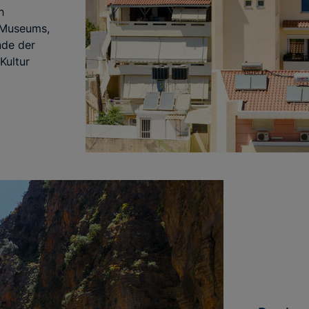
h
 Museums,
nde der
Kultur