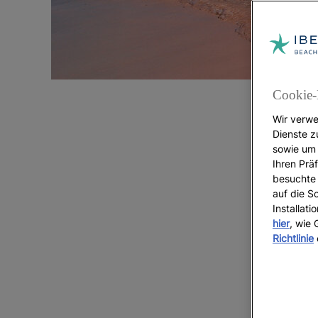
Cookie-
Wir verwe
Dienste z
sowie um 
Ihren Präf
besuchte 
auf die S
d
Installat
hier
, wie
Richtlinie