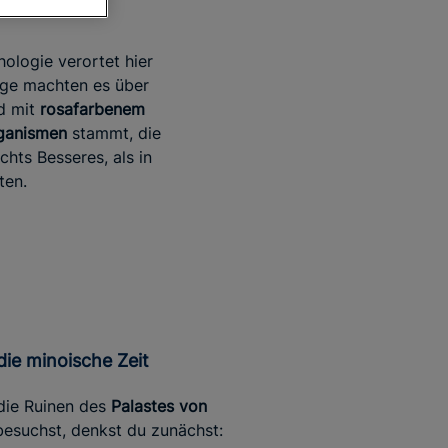
hologie verortet hier
Lage machten es über
nd mit
rosafarbenem
ganismen
stammt, die
hts Besseres, als in
ten.
n die minoische Zeit
die Ruinen des
Palastes von
esuchst, denkst du zunächst: