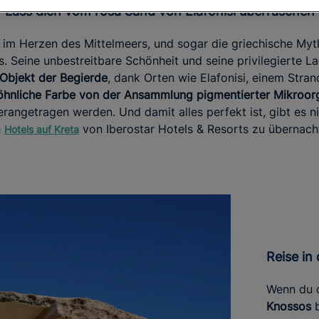
Lass dich vom rosa Sand von Elafonisi überraschen
er im Herzen des Mittelmeers, und sogar die griechische Myt
. Seine unbestreitbare Schönheit und seine privilegierte 
Objekt der Begierde
, dank Orten wie Elafonisi, einem Stra
hnliche Farbe von der Ansammlung pigmentierter Mikroor
rangetragen werden. Und damit alles perfekt ist, gibt es nic
n
von Iberostar Hotels & Resorts zu übernach
Hotels auf Kreta
Reise i
Wenn du 
Knossos
b