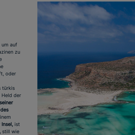
, um auf
azinen zu
e
ne
t, oder
 türkis
 Held der
seiner
 des
einem
Insel,
ist
,
still wie