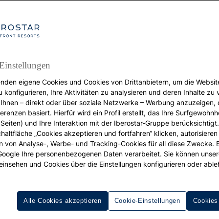
Einstellungen
nden eigene Cookies und Cookies von Drittanbietern, um die Websit
REISEZIELE
u konfigurieren, Ihre Aktivitäten zu analysieren und deren Inhalte zu
Ihnen – direkt oder über soziale Netzwerke – Werbung anzuzeigen, 
Urlaub in Griechenland
erenzen basiert. Hierfür wird ein Profil erstellt, das Ihre Surfgewohnhe
10 optionen, die zeigen
Seiten) und Ihre Interaktion mit der Iberostar-Gruppe berücksichtigt
chaltfläche „Cookies akzeptieren und fortfahren“ klicken, autorisieren
ass Kreta einzigartig i
ion von Analyse-, Werbe- und Tracking-Cookies für all diese Zwecke. 
 Google Ihre personenbezogenen Daten verarbeitet. Sie können unse
einsehen und Cookies über die Einstellungen konfigurieren oder able
Mehr als eine Insel, eine parallele Welt
Alle Cookies akzeptieren
Cookie-Einstellungen
Cookies