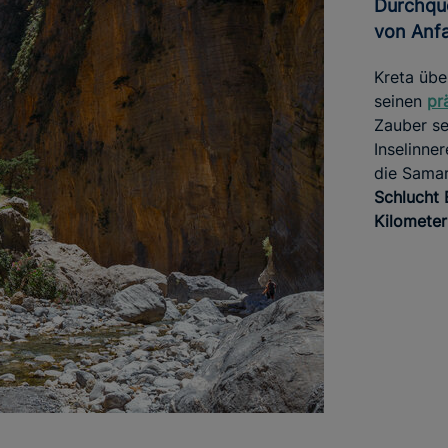
Durchquere die Samaria-Schlucht
von Anf
Kreta übe
seinen
pr
Zauber se
Inselinne
die Samar
Schlucht 
Kilometer