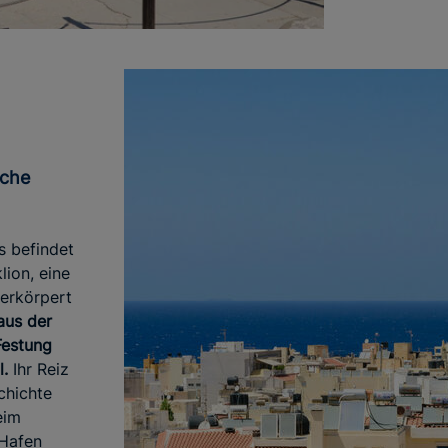
s befindet
lion, eine
verkörpert
aus der
Festung
l.
Ihr Reiz
chichte
eim
 Hafen