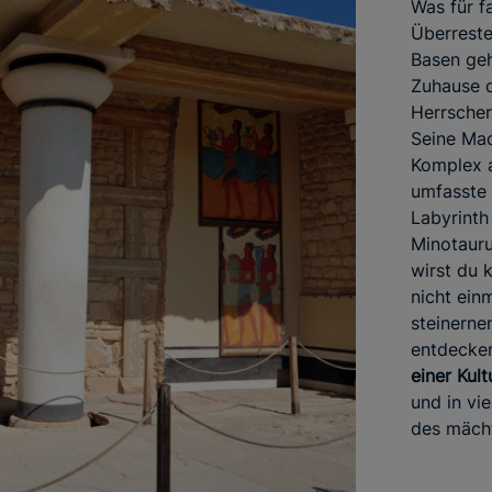
Was für f
Überreste
Basen geh
Zuhause d
Herrscher
Seine Mac
Komplex a
umfasste 
Labyrinth
Minotauru
wirst du 
nicht ein
steinerne
entdecken
einer Kult
und in vi
des mächt