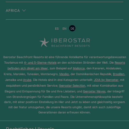
AFRICA
ES
EN
DE
Iberostar Beachfront Resorts ist eine führende Hotelkette für verantwortungsbewussten
Tourismus mit
4- und 5-Sterne-Hotels
an den schönsten Stränden der Welt. Die
Resorts
befinden sich direkt am Meer
, zum Beispiel auf
Mallorca
, den Kanaren, Andalusien,
Kreta, Marokko, Tunesien, Montenegro,
Mexiko
, der Dominikanischen Republik,
Brasilien
,
Jamaika und
Aruba
. Die Hotels sind in drei Kategorien unterteilt:
JOIA by Iberostar
, mit
exquisitem und persönlichem Service;
Iberostar Selection
, mit einer Kombination aus
Eleganz und Entspannung für Sie und Ihre Liebsten; und
Iberostar Waves
, der Inbegriff
von Strandvergnügen für Familien und Paare. Die Unternehmensphilosophie besteht
darin, mit einer positiven Einstellung im Hier und Jetzt zu leben und gleichzeitig sorgsam
mit der Natur umzugehen, die unsere Resorts umgibt, damit sich auch zukünftige
Generationen daran erfreuen können.