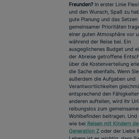
Freunden?
In erster Linie Flexi
und den Wunsch, Spaß zu hab
gute Planung und das Setzen
gemeinsamer Prioritäten trag
einer guten Atmosphäre vor 
während der Reise bei. Ein
ausgeglichenes Budget und ei
der Abreise getroffene Entsc
über die Kostenverteilung erl
die Sache ebenfalls. Wenn Sie
außerdem die Aufgaben und
Verantwortlichkeiten gleichm
entsprechend den Fähigkeite
anderen aufteilen, wird Ihr Ur
reibungslos zum gemeinsame
Wohlbefinden beitragen. Und
wie bei
Reisen mit Kindern de
Generation Z
oder der Liebe I
Lebens ist es wichtig, dass Si