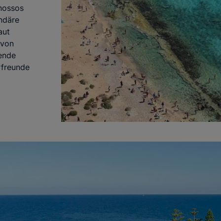
nossos
ndäre
aut
 von
kende
rfreunde