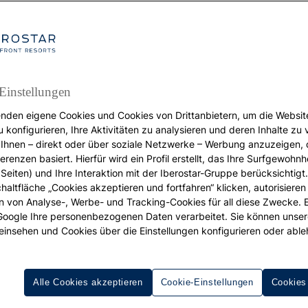
Einstellungen
nden eigene Cookies und Cookies von Drittanbietern, um die Websit
u konfigurieren, Ihre Aktivitäten zu analysieren und deren Inhalte zu
URLAUB
Ihnen – direkt oder über soziale Netzwerke – Werbung anzuzeigen, 
erenzen basiert. Hierfür wird ein Profil erstellt, das Ihre Surfgewohnhe
ie organisiere ich ei
Seiten) und Ihre Interaktion mit der Iberostar-Gruppe berücksichtigt
chaltfläche „Cookies akzeptieren und fortfahren“ klicken, autorisieren
Reise mit Freunden?
ion von Analyse-, Werbe- und Tracking-Cookies für all diese Zwecke. 
 Google Ihre personenbezogenen Daten verarbeitet. Sie können unse
einsehen und Cookies über die Einstellungen konfigurieren oder able
Alle Cookies akzeptieren
Cookie-Einstellungen
Cookies
den bringt
Sie an Orte, an die Sie allein nicht gelangen kön