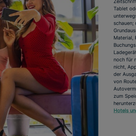
Zeitschrif
Tablet od
unterweg
schauen; 
Grundauss
Material,
Buchungsu
Ladegerät
noch für 
nicht, Ap
der Ausga
von Route
Autovermi
zum Speic
herunterz
Hotels un