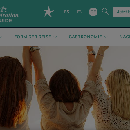
ES
EN
DE
Jetzt 
FORM DER REISE
GASTRONOMIE
NAC