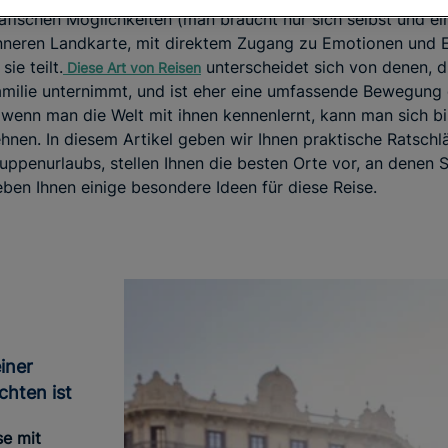
fischen Möglichkeiten (man braucht nur sich selbst und ein 
neren Landkarte, mit direktem Zugang zu Emotionen und E
ie teilt.
unterscheidet sich von denen, di
Diese Art von Reisen
amilie unternimmt, und ist eher eine umfassende Bewegung 
wenn man die Welt mit ihnen kennenlernt, kann man sich bi
hnen. In diesem Artikel geben wir Ihnen praktische Ratschlä
uppenurlaubs, stellen Ihnen die besten Orte vor, an denen S
eben Ihnen einige besondere Ideen für diese Reise.
chten ist
se mit