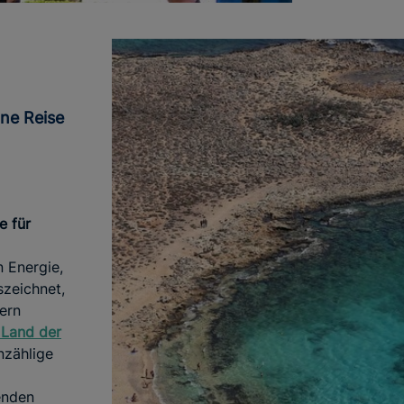
e für
n Energie,
szeichnet,
ern
 Land der
zählige
enden