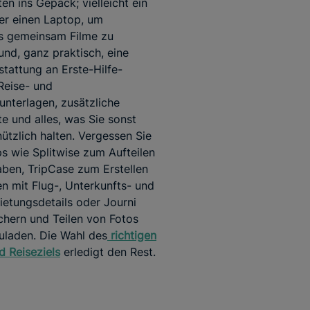
ten ins Gepäck; vielleicht ein
er einen Laptop, um
s gemeinsam Filme zu
und, ganz praktisch, eine
tattung an Erste-Hilfe-
 Reise- und
nterlagen, zusätzliche
e und alles, was Sie sonst
nützlich halten. Vergessen Sie
ps wie Splitwise zum Aufteilen
ben, TripCase zum Erstellen
n mit Flug-, Unterkunfts- und
etungsdetails oder Journi
hern und Teilen von Fotos
uladen. Die Wahl des
richtigen
d Reiseziels
erledigt den Rest.