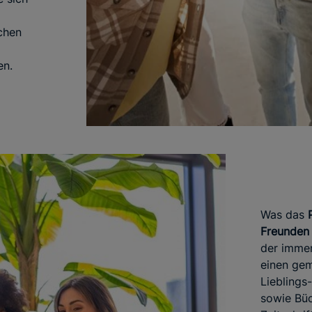
chen
en.
Was das
Freunden
der immer
einen gem
Lieblings
sowie Bü