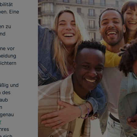
bilität
en. Eine
en zu
und
ne vor
heidung
eichtern
äßig und
n des
laub
n
 genau
r
hres
e sich