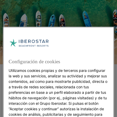
Configuración de cookies
Utilizamos cookies propias y de terceros para configurar
Parque Nacional Arrecife de Puerto Morelos
la web y sus servicios, analizar su actividad y mejorar sus
contenidos, así como para mostrarte publicidad, directa o
Cerca de Playa Paraíso, se localiza el Parque
a través de redes sociales, relacionada con tus
Nacional Arrecife de Puerto Morelos, uno de
preferencias en base a un perfil elaborado a partir de tus
mejores sitios para practicar buceo en Riviera Maya,
hábitos de navegación (por ej., páginas visitadas) y de tu
así como el snorkel, y también uno de los más
interacción con el Grupo Iberostar. Si pulsas el botón
“Aceptar cookies y continuar” autorizas la instalación de
cercanos al complejo Iberostar Playa Paraíso, que
cookies de análisis, publicitarias y de seguimiento para
acoge un centro de submarinismo Dressel Divers en