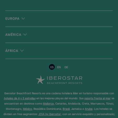
EUROPA
AMÉRICA
ÁFRICA
ES
EN
DE
Iberostar Beachfront Resorts es una cadena hotelera líder en turismo responsable con
hoteles de 4 y 5 estrellas
en las mejores playas del mundo. Sus
resorts frente al mar
se
encuentran en destinos como
Mallorca
, Canarias, Andalucía, Creta, Marruecos, Túnez,
Montenegro,
México
, República Dominicana,
Brasil
, Jamaica o
Aruba
. Los hoteles se
dividen en tres segmentos:
JOIA by Iberostar
, con un servicio exquisito y personalizado;