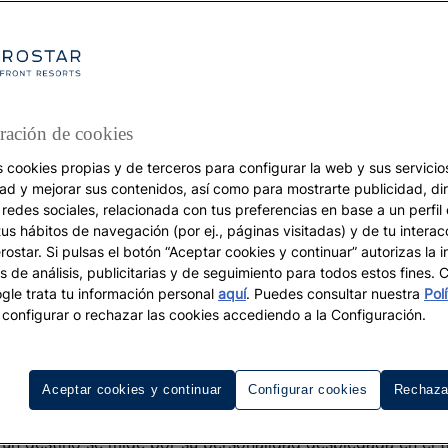
ración de cookies
s cookies propias y de terceros para configurar la web y sus servicios
dad y mejorar sus contenidos, así como para mostrarte publicidad, di
DESTINOS
 redes sociales, relacionada con tus preferencias en base a un perfil
tus hábitos de navegación (por ej., páginas visitadas) y de tu interac
¿Cuál es la mejor époc
ostar. Si pulsas el botón “Aceptar cookies y continuar” autorizas la i
s de análisis, publicitarias y de seguimiento para todos estos fines.
para viajar a Cancún?
le trata tu información personal
aquí
. Puedes consultar nuestra
Pol
configurar o rechazar las cookies accediendo a la Configuración.
Aceptar cookies y continuar
Configurar cookies
Rechaza
un destino se mide por su personalidad desplegada en el 