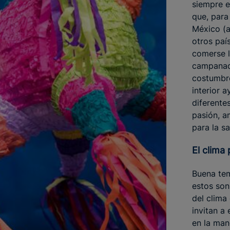
siempre e
que, para
México (a
otros paí
comerse l
campanada
costumbre
interior a
diferentes
pasión, a
para la sa
El clima
Buena te
estos son
del clima
invitan a
en la man