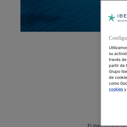
Configu
Utilizamo
su activi
través de
partir de 
Grupo Iber
de cookie
como Goog
cookies
y 
El magnetismo de 