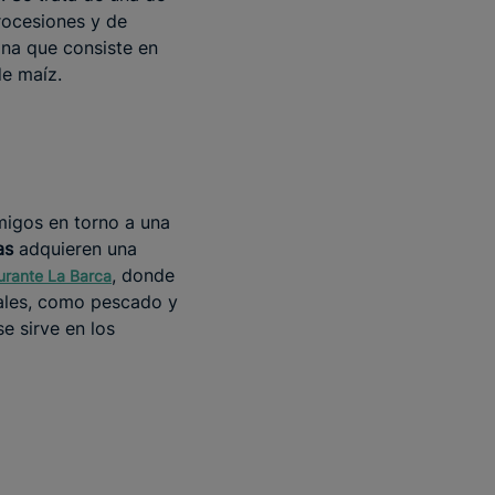
procesiones y de
ana que consiste en
de maíz.
amigos en torno a una
cas
adquieren una
, donde
urante La Barca
cales, como pescado y
e sirve en los