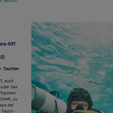
r herrscht.
RS)
um
Tauchen
s
f, auch
f oder das
ffsystem
 SAM), zu
laya del
 Tauch-