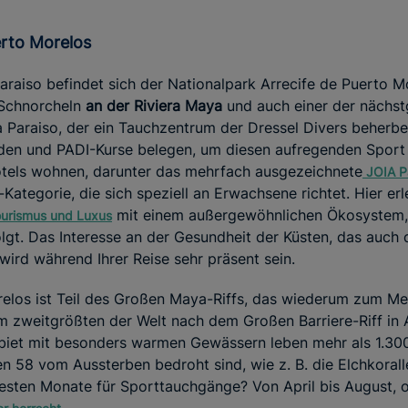
erto Morelos
araiso befindet sich der Nationalpark Arrecife de Puerto M
Schnorcheln
an der Riviera Maya
und auch einer der nächs
 Paraiso, der ein Tauchzentrum der Dressel Divers beherbe
lden und PADI-Kurse belegen, um diesen aufregenden Sport
Hotels wohnen, darunter das mehrfach ausgezeichnete
JOIA Pa
Kategorie, die sich speziell an Erwachsene richtet. Hier er
mit einem außergewöhnlichen Ökosystem, 
ourismus und Luxus
lgt. Das Interesse an der Gesundheit der Küsten, das auch 
 wird während Ihrer Reise sehr präsent sein.
relos ist Teil des Großen Maya-Riffs, das wiederum zum M
m zweitgrößten der Welt nach dem Großen Barriere-Riff in Au
iet mit besonders warmen Gewässern leben mehr als 1.300
n 58 vom Aussterben bedroht sind, wie z. B. die Elchkorall
 besten Monate für Sporttauchgänge? Von April bis August,