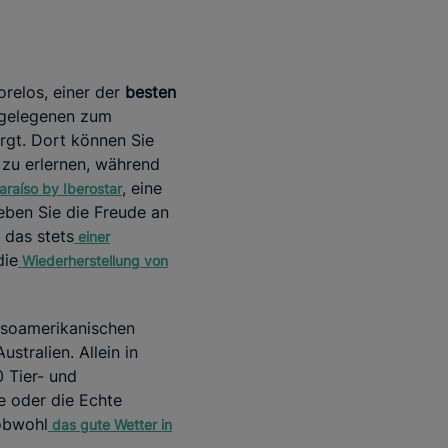
orelos, einer der
besten
tgelegenen zum
rgt. Dort können Sie
 zu erlernen, während
, eine
raíso by Iberostar
leben Sie die Freude an
das stets
einer
die
Wiederherstellung von
esoamerikanischen
stralien. Allein in
 Tier- und
e oder die Echte
 obwohl
das gute Wetter in