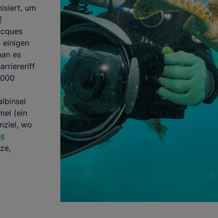
isiert, um
f
acques
 einigen
man es
rriereriff
.000
lbinsel
mel (ein
nziel, wo
es
ze,