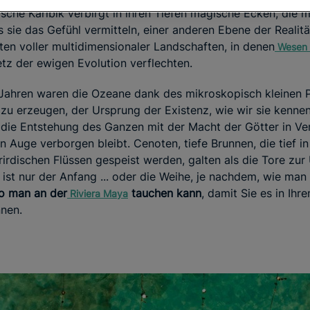
sche Karibik verbirgt in ihren Tiefen magische Ecken, die
s sie das Gefühl vermitteln, einer anderen Ebene der Realit
ten voller multidimensionaler Landschaften, in denen
Wesen a
etz der ewigen Evolution verflechten.
n Jahren waren die Ozeane dank des mikroskopisch kleinen 
 zu erzeugen, der Ursprung der Existenz, wie wir sie kennen
die Entstehung des Ganzen mit der Macht der Götter in Ve
 Auge verborgen bleibt. Cenoten, tiefe Brunnen, die tief in
rirdischen Flüssen gespeist werden, galten als die Tore zur
ist nur der Anfang ... oder die Weihe, je nachdem, wie man 
 man an der
tauchen kann
, damit Sie es in Ih
Riviera
Maya
nen.