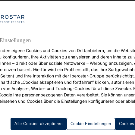
Einstellungen
nden eigene Cookies und Cookies von Drittanbietern, um die Websit
u konfigurieren, Ihre Aktivitäten zu analysieren und deren Inhalte zu
REISEZIELE
Ihnen – direkt oder über soziale Netzwerke – Werbung anzuzeigen, 
erenzen basiert. Hierfür wird ein Profil erstellt, das Ihre Surfgewohnhe
agische Tauchplätze 
Seiten) und Ihre Interaktion mit der Iberostar-Gruppe berücksichtigt
chaltfläche „Cookies akzeptieren und fortfahren“ klicken, autorisieren
der Riviera Maya
ion von Analyse-, Werbe- und Tracking-Cookies für all diese Zwecke. 
 Google Ihre personenbezogenen Daten verarbeitet. Sie können unse
einsehen und Cookies über die Einstellungen konfigurieren oder able
Alle Cookies akzeptieren
Cookie-Einstellungen
Cookies
 Riviera Maya
könnte mit dem Besuch eines Paralleluniver