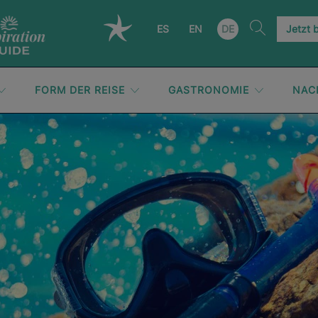
ES
EN
DE
Jetzt 
FORM DER REISE
GASTRONOMIE
NAC