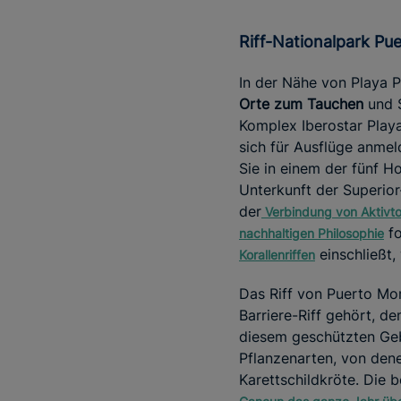
Riff-Nationalpark Pu
In der Nähe von Playa P
Orte zum Tauchen
und 
Komplex Iberostar Playa
sich für Ausflüge anme
Sie in einem der fünf 
Unterkunft der Superior-
der
Verbindung von Aktivt
fo
nachhaltigen Philosophie
einschließt,
Korallenriffen
Das Riff von Puerto Mo
Barriere-Riff gehört, de
diesem geschützten Geb
Pflanzenarten, von dene
Karettschildkröte. Die