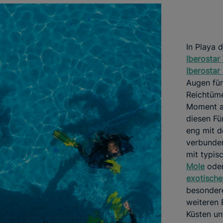
In Playa 
Iberostar
Iberostar
Augen für
Reichtüme
Moment an
diesen Fü
eng mit d
verbunden
mit typis
Mole
oder
exotische
besondere
weiteren 
Küsten und