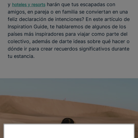
y
harán que tus escapadas con
hoteles y resorts
amigos, en pareja o en familia se conviertan en una
feliz declaración de intenciones? En este artículo de
Inspiration Guide, te hablaremos de algunos de los
países más inspiradores para viajar como parte del
colectivo, además de darte ideas sobre qué hacer o
dónde ir para crear recuerdos significativos durante
tu estancia.