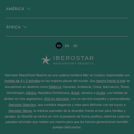
AMÉRICA
ÁFRICA
ES
EN
DE
Iberostar Beachfront Resorts es una cadena hotelera líder en turismo responsable con
hoteles de 4 y 5 estrellas
en las mejores playas del mundo. Sus
resorts frente al mar
se
encuentran en destinos como
Mallorca
, Canarias, Andalucía, Creta, Marruecos, Túnez,
Montenegro,
México
, República Dominicana,
Brasil
, Jamaica o
Aruba
. Los hoteles se
dividen en tres segmentos:
JOIA by Iberostar
, con un servicio exquisito y personalizado;
Iberostar Selection
, que combina elegancia y relax para disfrutar con los tuyos; e
Iberostar Waves
, la máxima expresión de la diversión frente al mar para familias y
parejas. Su filosofía se centra en vivir el presente de forma positiva, mientras cuida los
paisajes naturales que rodean sus resorts para que las futuras generaciones también
puedan disfrutarlos.