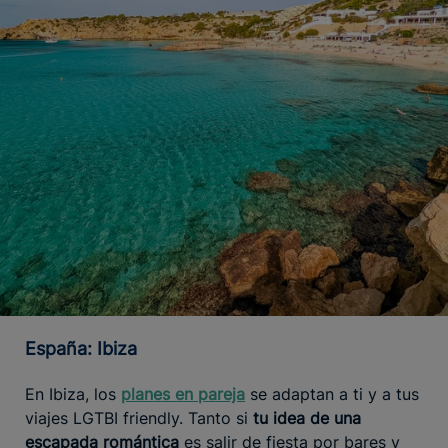
España: Ibiza
En Ibiza, los
planes en pareja
se adaptan a ti y a tus
viajes LGTBI friendly. Tanto si
tu idea de una
escapada romántica
es salir de fiesta por bares y