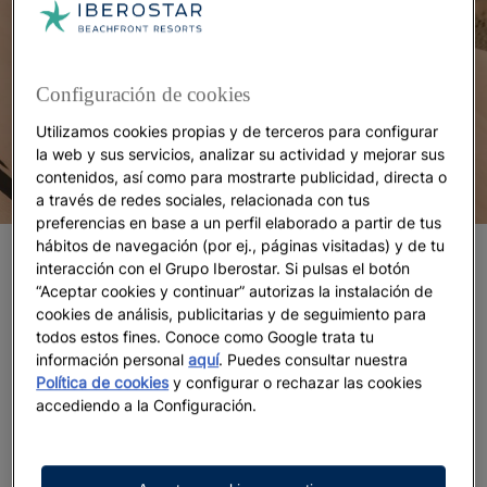
Configuración de cookies
Utilizamos cookies propias y de terceros para configurar
la web y sus servicios, analizar su actividad y mejorar sus
contenidos, así como para mostrarte publicidad, directa o
a través de redes sociales, relacionada con tus
preferencias en base a un perfil elaborado a partir de tus
hábitos de navegación (por ej., páginas visitadas) y de tu
Los mejores países LGTBI friendly para tus
interacción con el Grupo Iberostar. Si pulsas el botón
vacaciones
“Aceptar cookies y continuar” autorizas la instalación de
cookies de análisis, publicitarias y de seguimiento para
España: Maspalomas
todos estos fines. Conoce como Google trata tu
información personal
aquí
. Puedes consultar nuestra
Política de cookies
y configurar o rechazar las cookies
Si buscas
diversión y buen tiempo en un ambiente
accediendo a la Configuración.
inclusivo
, en las Islas Canarias los encontrarás.
Maspalomas, en Gran Canaria, se enorgullece de ser
uno de los epicentros de
l turismo gay friendly en