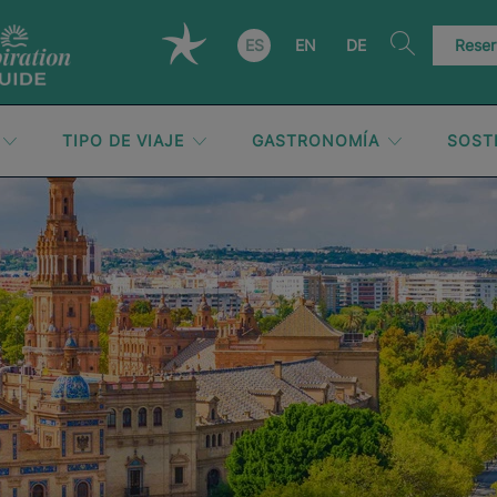
ES
EN
DE
Reser
TIPO DE VIAJE
GASTRONOMÍA
SOST