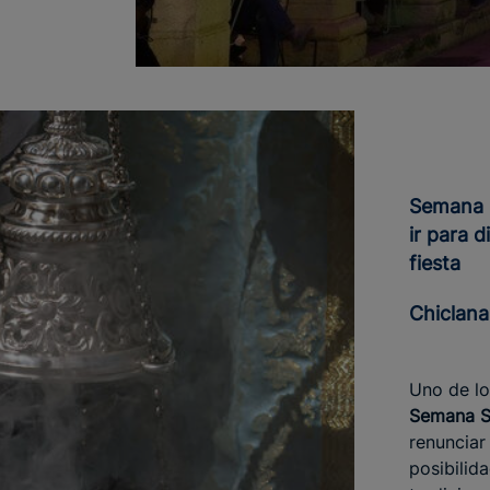
Semana Santa en Andalucía: dónde
ir para d
fiesta
Chiclan
Uno de l
Semana S
renunciar 
posibilid