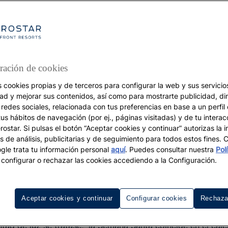
ración de cookies
s cookies propias y de terceros para configurar la web y sus servicios
dad y mejorar sus contenidos, así como para mostrarte publicidad, di
VACACIONES
 redes sociales, relacionada con tus preferencias en base a un perfil
tus hábitos de navegación (por ej., páginas visitadas) y de tu interac
s mejores destinos p
ostar. Si pulsas el botón “Aceptar cookies y continuar” autorizas la i
s de análisis, publicitarias y de seguimiento para todos estos fines.
Semana Santa
le trata tu información personal
aquí
. Puedes consultar nuestra
Pol
configurar o rechazar las cookies accediendo a la Configuración.
Aceptar cookies y continuar
Configurar cookies
Rechaza
tad de luz se tratase, la Semana Santa coincide en el cale