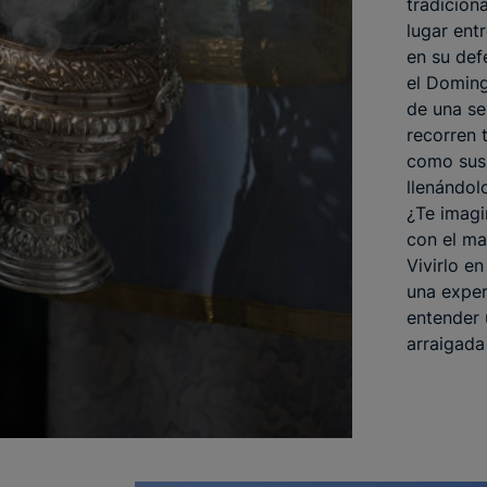
tradicion
lugar ent
en su def
el Doming
de una se
recorren t
como sus 
llenándol
¿Te imagi
con el ma
Vivirlo e
una exper
entender 
arraigada