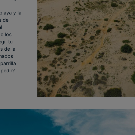
playa y la
s de
l
de los
gi, tu
s de la
inados
parrilla
 pedir?