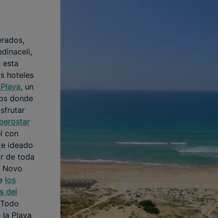
rados,
edinaceli,
n esta
os hoteles
 Playa
, un
tos donde
sfrutar
Iberostar
el con
te ideado
ar de toda
ar Novo
re
los
s del
 Todo
 la Playa