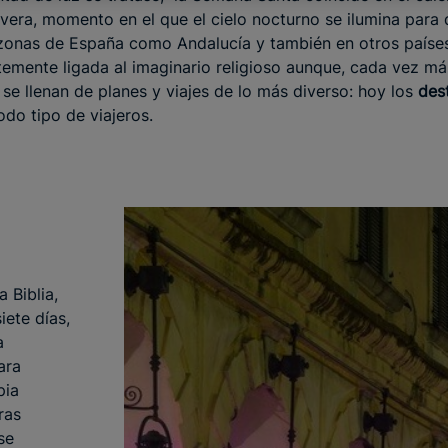
avera, momento en el que el cielo nocturno se ilumina para d
 zonas de España como Andalucía y también en otros paíse
emente ligada al imaginario religioso aunque, cada vez más
o se llenan de planes y viajes de lo más diverso: hoy los
des
do tipo de viajeros.
 Biblia,
iete días,
a
ara
pia
ras
se