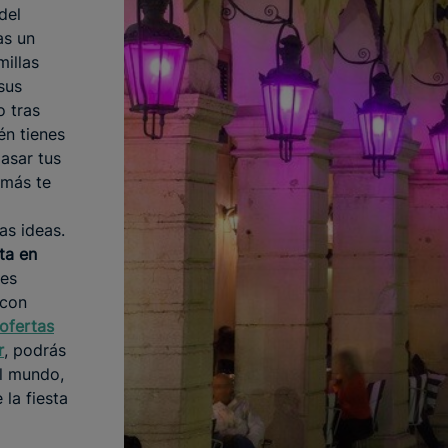
del
as un
millas
sus
o tras
én tienes
asar tus
 más te
as ideas.
ta en
res
 con
ofertas
r
, podrás
el mundo,
la fiesta