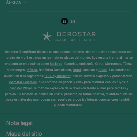
ÁFRICA
ES
EN
Iberostar Beachfront Resorts es una cadena hotelera líder en turismo responsable con
hoteles de 4 y 5 estrellas
en las mejores playas del mundo. Sus
resorts frente al mar
se
encuentran en destinos como
Mallorca
, Canarias, Andalucía, Creta, Marruecos, Túnez,
Montenegro,
México
, República Dominicana,
Brasil
, Jamaica o
Aruba
. Los hoteles se
dividen en tres segmentos:
JOIA by Iberostar
, con un servicio exquisito y personalizado;
Iberostar Selection
, que combina elegancia y relax para disfrutar con los tuyos; e
Iberostar Waves
, la máxima expresión de la diversión frente al mar para familias y
parejas. Su filosofía se centra en vivir el presente de forma positiva, mientras cuida los
paisajes naturales que rodean sus resorts para que las futuras generaciones también
puedan disfrutarlos.
Nota legal
Mapa del sitio