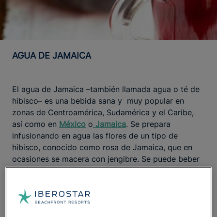
AGUA DE JAMAICA
El agua de Jamaica –también llamada agua o té de
hibisco– es una bebida sana y muy popular en
zonas de Centroamérica, Sudamérica y el Caribe,
así como en
México
o
Jamaica
. Se prepara
infusionando en agua las flores de un tipo de
hibisco, conocido como rosa de Jamaica, que en
ocasiones se macera con jengibre. Se puede beber
tanto fría como caliente y endulzar con azúcar si
resulta muy agria; además de mejorar la digestión,
es diurética y rica en vitamina C. Perfecta para
disfrutar frente a una playa jamaicana de aguas