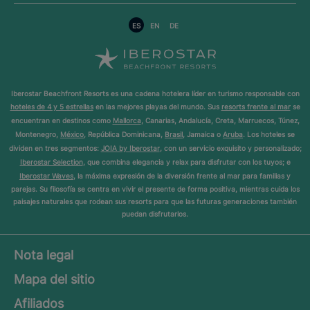
ES
EN
DE
Iberostar Beachfront Resorts es una cadena hotelera líder en turismo responsable con
hoteles de 4 y 5 estrellas
en las mejores playas del mundo. Sus
resorts frente al mar
se
encuentran en destinos como
Mallorca
, Canarias, Andalucía, Creta, Marruecos, Túnez,
Montenegro,
México
, República Dominicana,
Brasil
, Jamaica o
Aruba
. Los hoteles se
dividen en tres segmentos:
JOIA by Iberostar
, con un servicio exquisito y personalizado;
Iberostar Selection
, que combina elegancia y relax para disfrutar con los tuyos; e
Iberostar Waves
, la máxima expresión de la diversión frente al mar para familias y
parejas. Su filosofía se centra en vivir el presente de forma positiva, mientras cuida los
paisajes naturales que rodean sus resorts para que las futuras generaciones también
puedan disfrutarlos.
Nota legal
Mapa del sitio
Afiliados