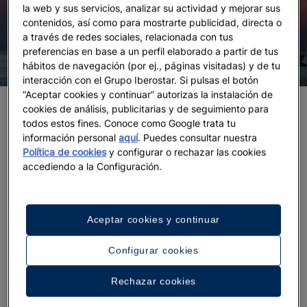
la web y sus servicios, analizar su actividad y mejorar sus
contenidos, así como para mostrarte publicidad, directa o
a través de redes sociales, relacionada con tus
preferencias en base a un perfil elaborado a partir de tus
hábitos de navegación (por ej., páginas visitadas) y de tu
interacción con el Grupo Iberostar. Si pulsas el botón
“Aceptar cookies y continuar” autorizas la instalación de
SURCAR LOS MARES EN UN VELERO
cookies de análisis, publicitarias y de seguimiento para
todos estos fines. Conoce como Google trata tu
ANTIGUO
información personal
aquí
. Puedes consultar nuestra
Política de cookies
y configurar o rechazar las cookies
Navegar las azules aguas mallorquinas en un
velero
accediendo a la Configuración.
con solera
es una de las actividades sólo
alcanzables para unos pocos. La empresa Old Salt
Sailing alquila dos modelos de
yates clásicos
. Por
Aceptar cookies y continuar
un lado, el 'So Fong', una goleta de 1937 que fue
guardacostas de la Armada de los EE.UU. durante la
Configurar cookies
Segunda Guerra Mundial, y el "Kilena of Corsica", un
ketch de roble de 1934, ambos perfectos para
Rechazar cookies
disfrutar de un chárter de un día o de varios. Como
plus, ofrecen un
servicio de catering basado en la