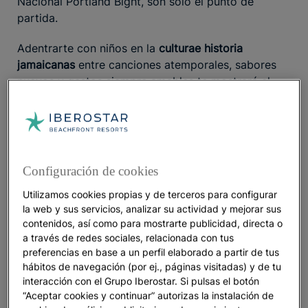
Nacional Portland Bight, son sólo el punto de
partida.
Adentrarte con niños en la
cultura
e historia
jamaicanas
entre canciones atemporales, sabores
nuevos y gestos siempre amables te mostrará el
lado más humano de un país cálido y acogedor por
naturaleza.
Playas de ensueño donde el tiempo parece
detenerse
Configuración de cookies
Doctor’s Cave y el refugio de las aguas
Utilizamos cookies propias y de terceros para configurar
la web y sus servicios, analizar su actividad y mejorar sus
cristalinas
contenidos, así como para mostrarte publicidad, directa o
a través de redes sociales, relacionada con tus
Doctor's Cave
, considerada una de las
mejores playas
preferencias en base a un perfil elaborado a partir de tus
, es un refugio para las familias que
de Jamaica
hábitos de navegación (por ej., páginas visitadas) y de tu
buscan algo más. Aunque apenas mide apenas 200
interacción con el Grupo Iberostar. Si pulsas el botón
metros de largo, concentra una biodiversidad
“Aceptar cookies y continuar” autorizas la instalación de